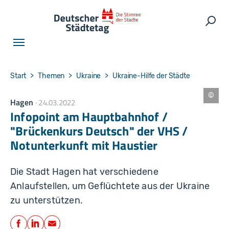
Skip to main navigation
Skip to main content
Skip to page footer
Such
You are here:
Start
Themen
Ukraine
Ukraine-Hilfe der Städte
Hagen
24.03.2022
S
t
Infopoint am Hauptbahnhof /
a
d
"Brückenkurs Deutsch" der VHS /
t
H
Notunterkunft mit Haustier
a
g
e
n
Die Stadt Hagen hat verschiedene
Anlaufstellen, um Geflüchtete aus der Ukraine
zu unterstützen.
Teilen