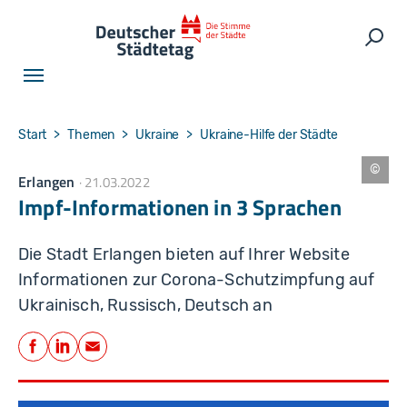
Skip to main navigation
Skip to main content
Skip to page footer
Such
You are here:
Start
Themen
Ukraine
Ukraine-Hilfe der Städte
Erlangen
21.03.2022
S
t
Impf-Informationen in 3 Sprachen
a
d
t
E
Die Stadt Erlangen bieten auf Ihrer Website
rl
a
Informationen zur Corona-Schutzimpfung auf
n
g
Ukrainisch, Russisch, Deutsch an
e
n
Teilen
Facebook
LinkedIn
E-Mail