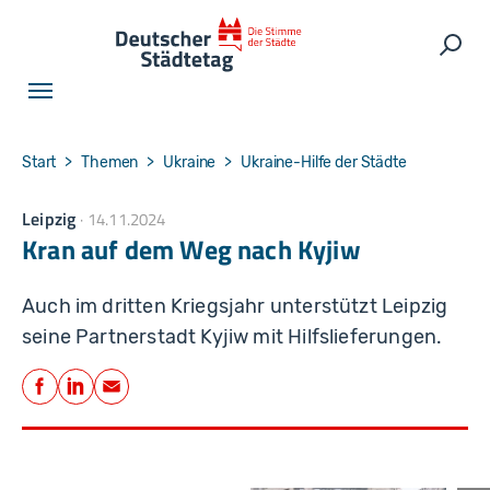
Skip to main navigation
Skip to main content
Skip to page footer
Such
You are here:
Start
Themen
Ukraine
Ukraine-Hilfe der Städte
Leipzig
14.11.2024
Kran auf dem Weg nach Kyjiw
Auch im dritten Kriegsjahr unterstützt Leipzig
seine Partnerstadt Kyjiw mit Hilfslieferungen.
Teilen
Facebook
LinkedIn
E-Mail