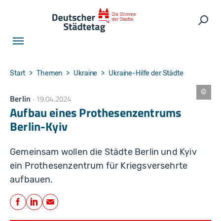
Skip to main navigation
Skip to main content
Skip to page footer
Such
You are here:
Start
Themen
Ukraine
Ukraine-Hilfe der Städte
Berlin
19.04.2024
L
a
Aufbau eines Prothesenzentrums
n
d
Berlin-Kyiv
e
s
a
r
Gemeinsam wollen die Städte Berlin und Kyiv
c
h
ein Prothesenzentrum für Kriegsversehrte
iv
B
aufbauen.
e
rli
Teilen
n,
W
Facebook
LinkedIn
E-Mail
u
n