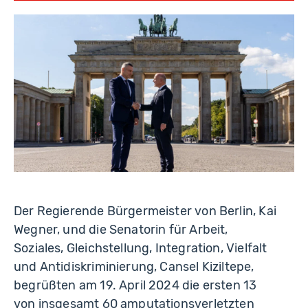
s
t
o
rf
Der Regierende Bürgermeister von Berlin, Kai
Wegner, und die Senatorin für Arbeit,
Soziales, Gleichstellung, Integration, Vielfalt
und Antidiskriminierung, Cansel Kiziltepe,
begrüßten am 19. April 2024 die ersten 13
von insgesamt 60 amputationsverletzten