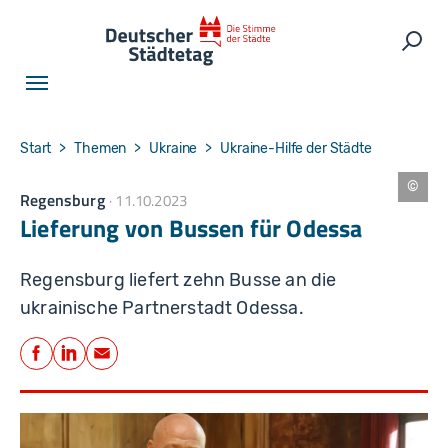
Skip to main navigation
Skip to main content
Skip to page footer
Such
You are here:
Start
Themen
Ukraine
Ukraine-Hilfe der Städte
Regensburg
11.10.2023
B
il
Lieferung von Bussen für Odessa
d
d
o
k
Regensburg liefert zehn Busse an die
u
m
ukrainische Partnerstadt Odessa.
e
n
Teilen
t
a
Facebook
LinkedIn
E-Mail
ti
o
n
S
t
a