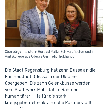
d
t
R
e
g
e
n
s
b
u
r
g
Oberbürgermeisterin Gertrud Maltz-Schwarzfischer und ihr
Amtskollege aus Odessa Gennadiy Trukhanov
Die Stadt Regensburg hat zehn Busse an die
Partnerstadt Odessa in der Ukraine
übergeben. Die zehn Gelenkbusse werden
vom Stadtwerk.Mobilität im Rahmen
humanitärer Hilfe für die stark
kriegsgebeutelte ukrainische Partnerstadt