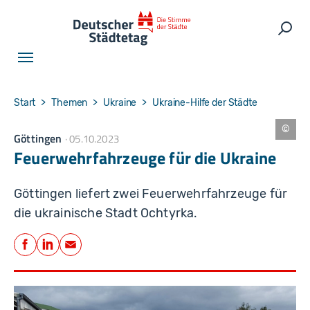
Skip to main navigation
Skip to main content
Skip to page footer
Such
You are here:
Start
Themen
Ukraine
Ukraine-Hilfe der Städte
Göttingen
05.10.2023
S
t
Feuerwehrfahrzeuge für die Ukraine
a
d
t
G
Göttingen liefert zwei Feuerwehrfahrzeuge für
ö
tt
die ukrainische Stadt Ochtyrka.
in
g
Teilen
e
n
Facebook
LinkedIn
E-Mail