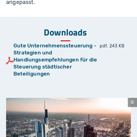
angepasst.
Downloads
Gute Unternehmenssteuerung -
pdf, 243 KB
Strategien und
Handlungsempfehlungen für die
Steuerung städtischer
Beteiligungen
J
a
n
-
P
h
ili
p