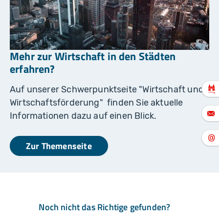
p
T
h
ie
le
Mehr zur Wirtschaft in den Städten
erfahren?
Auf unserer Schwerpunktseite "Wirtschaft und
Wirtschaftsförderung" finden Sie aktuelle
Informationen dazu auf einen Blick.
Zur Themenseite
Noch nicht das Richtige gefunden?