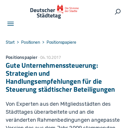
Skip to main navigation
Skip to main content
Skip to page footer
Such
You are here:
Start
Positionen
Positionspapiere
Positionspapier
04.10.2017
Gute Unternehmenssteuerung:
Strategien und
Handlungsempfehlungen für die
Steuerung städtischer Beteiligungen
Von Experten aus den Mitgliedsstädten des
Städttages überarbeitete und an die
veränderten Rahmenbedingungen angepasste
Version des aus dem Jahr 2009 stammenden