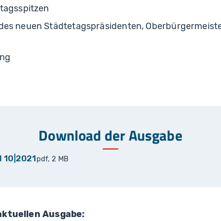
etagsspitzen
des neuen Städtetagspräsidenten, Oberbürgermeist
ung
Download der Ausgabe
l 10|2021
pdf, 2 MB
 aktuellen Ausgabe: