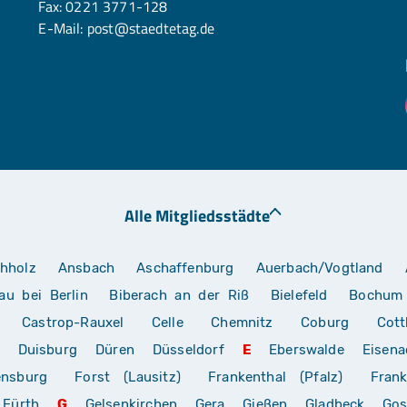
Fax: 0221 3771-128
E-Mail:
post@staedtetag.de
Alle Mitgliedsstädte
hholz
Ansbach
Aschaffenburg
Auerbach/Vogtland
au bei Berlin
Biberach an der Riß
Bielefeld
Bochum
Castrop-Rauxel
Celle
Chemnitz
Coburg
Cott
Duisburg
Düren
Düsseldorf
E
Eberswalde
Eisena
ensburg
Forst (Lausitz)
Frankenthal (Pfalz)
Frank
Fürth
G
Gelsenkirchen
Gera
Gießen
Gladbeck
Gos