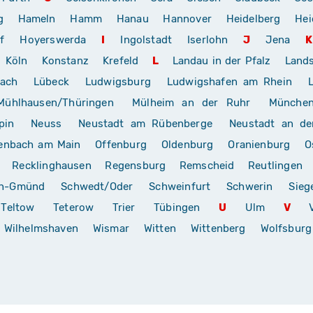
g
Hameln
Hamm
Hanau
Hannover
Heidelberg
Hei
f
Hoyerswerda
I
Ingolstadt
Iserlohn
J
Jena
K
Köln
Konstanz
Krefeld
L
Landau in der Pfalz
Land
rach
Lübeck
Ludwigsburg
Ludwigshafen am Rhein
Mühlhausen/Thüringen
Mülheim an der Ruhr
Münche
pin
Neuss
Neustadt am Rübenberge
Neustadt an de
enbach am Main
Offenburg
Oldenburg
Oranienburg
O
Recklinghausen
Regensburg
Remscheid
Reutlingen
ch-Gmünd
Schwedt/Oder
Schweinfurt
Schwerin
Sieg
Teltow
Teterow
Trier
Tübingen
U
Ulm
V
Wilhelmshaven
Wismar
Witten
Wittenberg
Wolfsburg