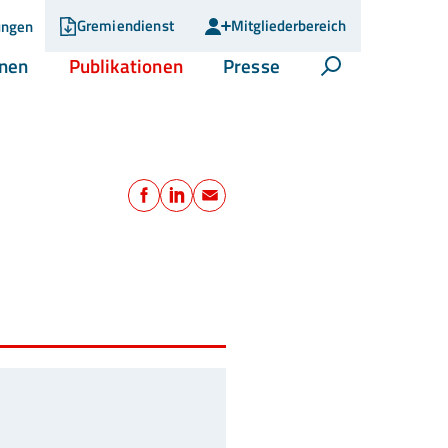
Gremiendienst
Mitgliederbereich
ungen
(current)
(current)
(current)
onen
Publikationen
Presse
Suche öffnen
Teilen
Facebook
LinkedIn
E-Mail