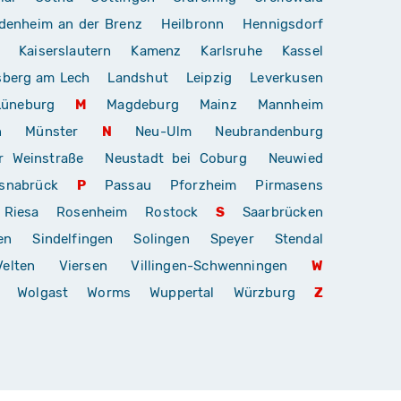
denheim an der Brenz
Heilbronn
Hennigsdorf
Kaiserslautern
Kamenz
Karlsruhe
Kassel
sberg am Lech
Landshut
Leipzig
Leverkusen
Lüneburg
M
Magdeburg
Mainz
Mannheim
n
Münster
N
Neu-Ulm
Neubrandenburg
r Weinstraße
Neustadt bei Coburg
Neuwied
snabrück
P
Passau
Pforzheim
Pirmasens
Riesa
Rosenheim
Rostock
S
Saarbrücken
en
Sindelfingen
Solingen
Speyer
Stendal
Velten
Viersen
Villingen-Schwenningen
W
Wolgast
Worms
Wuppertal
Würzburg
Z