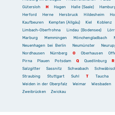
Gütersloh
H
Hagen
Halle (Saale)
Hambur
Herford
Herne
Hersbruck
Hildesheim
Ho
Kaufbeuren
Kempten (Allgäu)
Kiel
Koblenz
Limbach-Oberfrohna
Lindau (Bodensee)
Lör
Marburg
Memmingen
Mönchengladbach
Neuenhagen bei Berlin
Neumünster
Neurup
Nordhausen
Nürnberg
O
Oberhausen
Off
Pirna
Plauen
Potsdam
Q
Quedlinburg
R
Salzgitter
Sassnitz
Schwabach
Schwäbis
Straubing
Stuttgart
Suhl
T
Taucha
Weiden in der Oberpfalz
Weimar
Wiesbaden
Zweibrücken
Zwickau