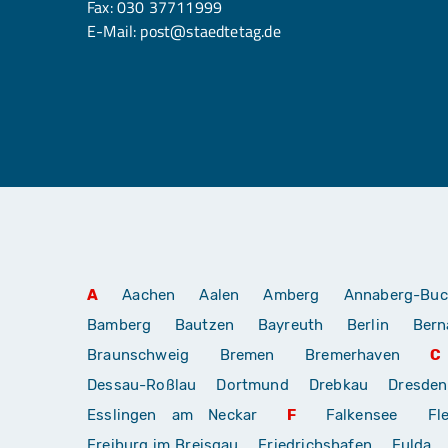
Fax: 030 37711999
E-Mail:
post@staedtetag.de
A
Aachen
Aalen
Amberg
Annaberg-Buc
Bamberg
Bautzen
Bayreuth
Berlin
Bern
Braunschweig
Bremen
Bremerhaven
C
Dessau-Roßlau
Dortmund
Drebkau
Dresden
Esslingen am Neckar
F
Falkensee
Fl
Freiburg im Breisgau
Friedrichshafen
Fulda