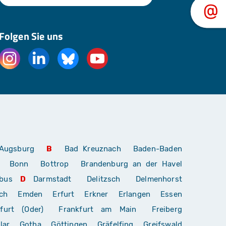
Folgen Sie uns
Augsburg
B
Bad Kreuznach
Baden-Baden
Bonn
Bottrop
Brandenburg an der Havel
bus
D
Darmstadt
Delitzsch
Delmenhorst
ch
Emden
Erfurt
Erkner
Erlangen
Essen
furt (Oder)
Frankfurt am Main
Freiberg
lar
Gotha
Göttingen
Gräfelfing
Greifswald