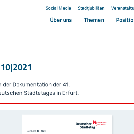
Social Media
Stadtjubiläen
Veranstalt
(current)
(current)
Über uns
Themen
Positi
l 10|2021
 der Dokumentation der 41.
tschen Städtetages in Erfurt.