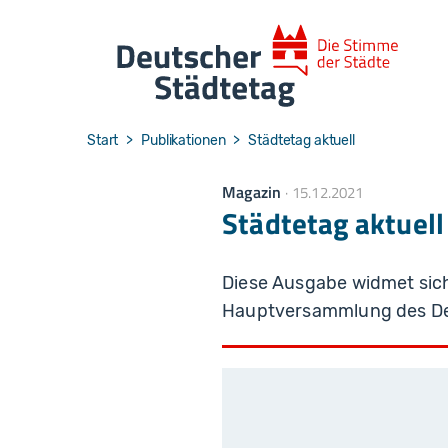
Skip to main navigation
Skip to main content
Skip to page footer
You are here:
Start
Publikationen
Städtetag aktuell
Magazin
15.12.2021
Städtetag aktuel
Diese Ausgabe widmet sich
Hauptversammlung des Deu