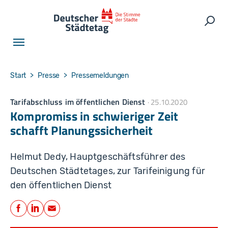
Skip to main navigation
Skip to main content
Skip to page footer
Such
You are here:
Start
Presse
Pressemeldungen
Tarifabschluss im öffentlichen Dienst
25.10.2020
Kompromiss in schwieriger Zeit
schafft Planungssicherheit
Helmut Dedy, Hauptgeschäftsführer des
Deutschen Städtetages, zur Tarifeinigung für
den öffentlichen Dienst
Teilen
Facebook
LinkedIn
E-Mail