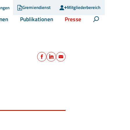
Gremiendienst
Mitgliederbereich
ungen
(current)
(current)
(current)
onen
Publikationen
Presse
Suche öffnen
Teilen
Facebook
LinkedIn
E-Mail