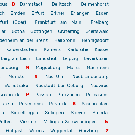
bus
D
Darmstadt
Delitzsch
Delmenhorst
ch
Emden
Erfurt
Erkner
Erlangen
Essen
furt (Oder)
Frankfurt am Main
Freiberg
lar
Gotha
Göttingen
Gräfelfing
Greifswald
denheim an der Brenz
Heilbronn
Hennigsdorf
Kaiserslautern
Kamenz
Karlsruhe
Kassel
sberg am Lech
Landshut
Leipzig
Leverkusen
Lüneburg
M
Magdeburg
Mainz
Mannheim
n
Münster
N
Neu-Ulm
Neubrandenburg
r Weinstraße
Neustadt bei Coburg
Neuwied
snabrück
P
Passau
Pforzheim
Pirmasens
Riesa
Rosenheim
Rostock
S
Saarbrücken
en
Sindelfingen
Solingen
Speyer
Stendal
Velten
Viersen
Villingen-Schwenningen
W
Wolgast
Worms
Wuppertal
Würzburg
Z