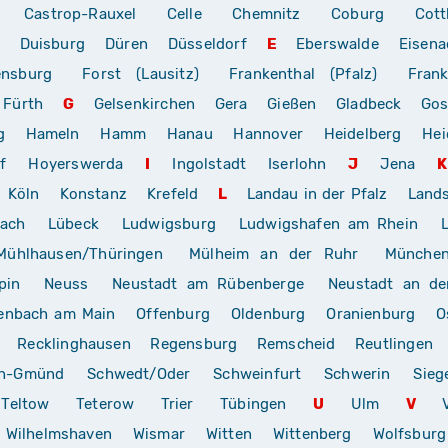
Castrop-Rauxel
Celle
Chemnitz
Coburg
Cott
Duisburg
Düren
Düsseldorf
E
Eberswalde
Eisena
ensburg
Forst (Lausitz)
Frankenthal (Pfalz)
Frank
Fürth
G
Gelsenkirchen
Gera
Gießen
Gladbeck
Gos
g
Hameln
Hamm
Hanau
Hannover
Heidelberg
Hei
f
Hoyerswerda
I
Ingolstadt
Iserlohn
J
Jena
K
Köln
Konstanz
Krefeld
L
Landau in der Pfalz
Land
rach
Lübeck
Ludwigsburg
Ludwigshafen am Rhein
Mühlhausen/Thüringen
Mülheim an der Ruhr
Münche
pin
Neuss
Neustadt am Rübenberge
Neustadt an de
enbach am Main
Offenburg
Oldenburg
Oranienburg
O
Recklinghausen
Regensburg
Remscheid
Reutlingen
ch-Gmünd
Schwedt/Oder
Schweinfurt
Schwerin
Sieg
Teltow
Teterow
Trier
Tübingen
U
Ulm
V
Wilhelmshaven
Wismar
Witten
Wittenberg
Wolfsburg