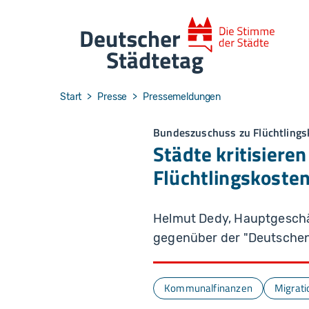
Skip to main navigation
Skip to main content
Skip to page footer
You are here:
Start
Presse
Pressemeldungen
Bundeszuschuss zu Flüchtlings
Städte kritisiere
Flüchtlingskoste
Helmut Dedy, Hauptgeschä
gegenüber der "Deutschen
Kommunalfinanzen
Migrati