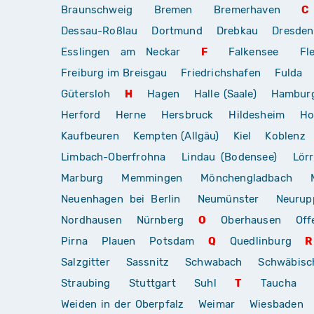
Braunschweig
Bremen
Bremerhaven
C
Dessau-Roßlau
Dortmund
Drebkau
Dresden
Esslingen am Neckar
F
Falkensee
Fl
Freiburg im Breisgau
Friedrichshafen
Fulda
Gütersloh
H
Hagen
Halle (Saale)
Hambur
Herford
Herne
Hersbruck
Hildesheim
Ho
Kaufbeuren
Kempten (Allgäu)
Kiel
Koblenz
Limbach-Oberfrohna
Lindau (Bodensee)
Lör
Marburg
Memmingen
Mönchengladbach
Neuenhagen bei Berlin
Neumünster
Neurup
Nordhausen
Nürnberg
O
Oberhausen
Off
Pirna
Plauen
Potsdam
Q
Quedlinburg
R
Salzgitter
Sassnitz
Schwabach
Schwäbis
Straubing
Stuttgart
Suhl
T
Taucha
Weiden in der Oberpfalz
Weimar
Wiesbaden