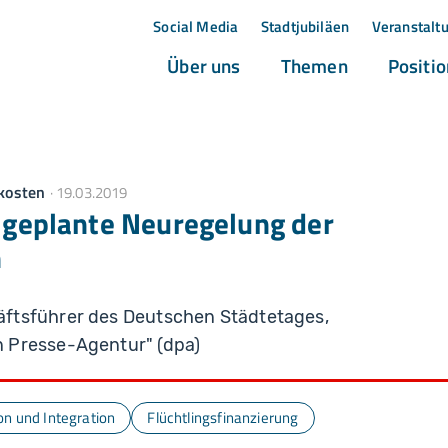
Social Media
Stadtjubiläen
Veranstalt
(current)
(current)
Über uns
Themen
Positi
kosten
19.03.2019
n geplante Neuregelung der
n
ftsführer des Deutschen Städtetages,
 Presse-Agentur" (dpa)
on und Integration
Flüchtlingsfinanzierung