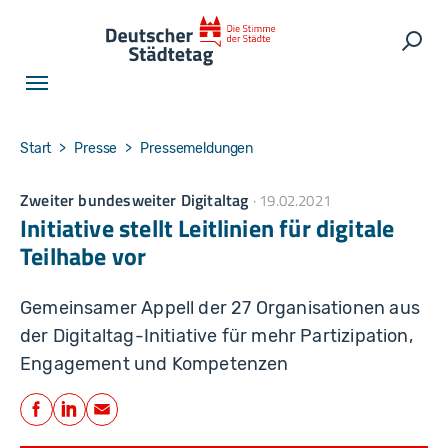
Skip to main navigation
Skip to main content
Skip to page footer
Such
You are here:
Start
Presse
Pressemeldungen
Zweiter bundesweiter Digitaltag
19.02.2021
Initiative stellt Leitlinien für digitale
Teilhabe vor
Gemeinsamer Appell der 27 Organisationen aus
der Digitaltag-Initiative für mehr Partizipation,
Engagement und Kompetenzen
Teilen
Facebook
LinkedIn
E-Mail