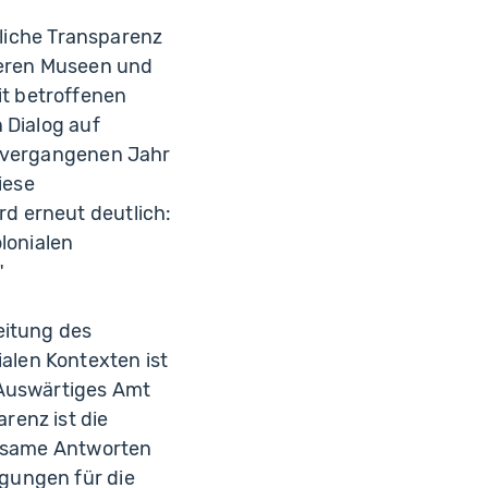
gliche Transparenz
nseren Museen und
t betroffenen
 Dialog auf
m vergangenen Jahr
iese
d erneut deutlich:
lonialen
"
eitung des
alen Kontexten ist
 Auswärtiges Amt
renz ist die
insame Antworten
gungen für die