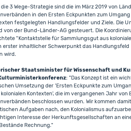
die 3 Wege-Strategie sind die im März 2019 von Län
nverbänden in den Ersten Eckpunkten zum Umgang
texten festgelegten Handlungsfelder und Ziele. Die 
d von der Bund-Länder-AG gesteuert. Die Koordinier
chtete "Kontaktstelle für Sammlungsgut aus kolonial
n erster inhaltlicher Schwerpunkt das Handlungsfeld
n wird.
erischer Staatsminister für Wissenschaft und K
 Kulturministerkonferenz
: "Das Konzept ist ein wich
ischen Umsetzung der 'Ersten Eckpunkte zum Umgan
olonialen Kontexten', die im vergangenen Jahr von
nverbänden beschlossen wurden. Wir kommen damit 
litischen Aufgaben nach, den Kolonialismus aufzuarb
tigen Interesse der Herkunftsgesellschaften an eine
 Bestände Rechnung."