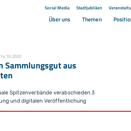
Social Media
Stadtjubiläen
Veranstalt
(current)
(current)
Über uns
Themen
Positi
14.10.2020
von Sammlungsgut aus
xten
ale Spitzenverbände verabschieden 3
ung und digitalen Veröffentlichung