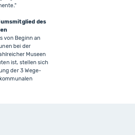
mente."
iumsmitglied des
len
as von Beginn an
nen bei der
zahlreicher Museen
n ist, stellen sich
zung der 3 Wege-
en kommunalen