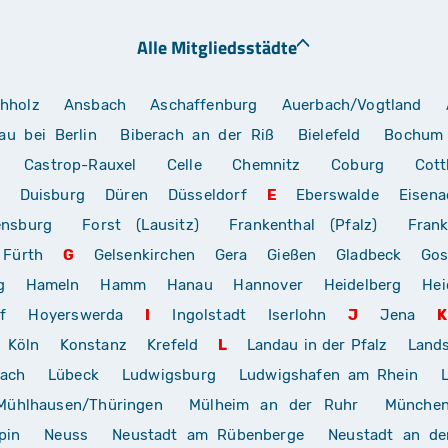
Alle Mitgliedsstädte
hholz
Ansbach
Aschaffenburg
Auerbach/Vogtland
au bei Berlin
Biberach an der Riß
Bielefeld
Bochum
Castrop-Rauxel
Celle
Chemnitz
Coburg
Cott
Duisburg
Düren
Düsseldorf
E
Eberswalde
Eisena
ensburg
Forst (Lausitz)
Frankenthal (Pfalz)
Frank
Fürth
G
Gelsenkirchen
Gera
Gießen
Gladbeck
Gos
g
Hameln
Hamm
Hanau
Hannover
Heidelberg
Hei
f
Hoyerswerda
I
Ingolstadt
Iserlohn
J
Jena
K
Köln
Konstanz
Krefeld
L
Landau in der Pfalz
Land
rach
Lübeck
Ludwigsburg
Ludwigshafen am Rhein
Mühlhausen/Thüringen
Mülheim an der Ruhr
Münche
pin
Neuss
Neustadt am Rübenberge
Neustadt an de