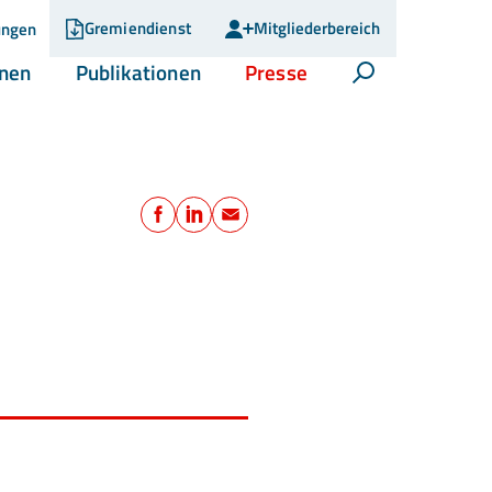
Gremiendienst
Mitgliederbereich
ungen
(current)
(current)
(current)
onen
Publikationen
Presse
Suche öffnen
Teilen
Facebook
LinkedIn
E-Mail