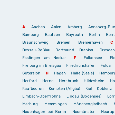
A
Aachen
Aalen
Amberg
Annaberg-Buc
Bamberg
Bautzen
Bayreuth
Berlin
Bern
Braunschweig
Bremen
Bremerhaven
C
Dessau-Roßlau
Dortmund
Drebkau
Dresden
Esslingen am Neckar
F
Falkensee
Fl
Freiburg im Breisgau
Friedrichshafen
Fulda
Gütersloh
H
Hagen
Halle (Saale)
Hambur
Herford
Herne
Hersbruck
Hildesheim
Ho
Kaufbeuren
Kempten (Allgäu)
Kiel
Koblenz
Limbach-Oberfrohna
Lindau (Bodensee)
Lör
Marburg
Memmingen
Mönchengladbach
Neuenhagen bei Berlin
Neumünster
Neurup