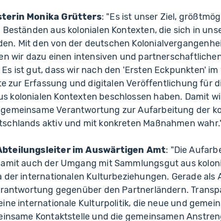
sterin Monika Grütters
: "Es ist unser Ziel, größtmö
n Beständen aus kolonialen Kontexten, die sich in u
n. Mit den von der deutschen Kolonialvergangenhei
en wir dazu einen intensiven und partnerschaftlichen
Es ist gut, dass wir nach den 'Ersten Eckpunkten' i
tte zur Erfassung und digitalen Veröffentlichung für d
 kolonialen Kontexten beschlossen haben. Damit wir
gemeinsame Verantwortung zur Aufarbeitung der ko
tschlands aktiv und mit konkreten Maßnahmen wahr.
Abteilungsleiter im Auswärtigen Amt
: "Die Aufarb
damit auch der Umgang mit Sammlungsgut aus koloni
a der internationalen Kulturbeziehungen. Gerade als
Verantwortung gegenüber den Partnerländern. Transpa
eine internationale Kulturpolitik, die neue und geme
meinsame Kontaktstelle und die gemeinsamen Anstren