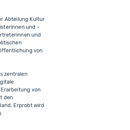
er Abteilung Kultur
isterinnen und -
ertreterinnen und
litischen
öffentlichung von
s zentralen
gitale
 Erarbeitung von
it den
land. Erprobt wird
s