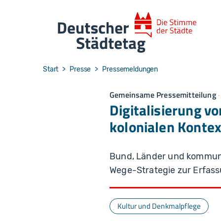
Skip to main navigation
Skip to main content
Skip to page footer
You are here:
Start
Presse
Pressemeldungen
Gemeinsame Pressemitteilung
Digitalisierung 
kolonialen Konte
Bund, Länder und kommun
Wege-Strategie zur Erfass
Kultur und Denkmalpflege