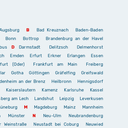
Augsburg
B
Bad Kreuznach
Baden-Baden
Bonn
Bottrop
Brandenburg an der Havel
bus
D
Darmstadt
Delitzsch
Delmenhorst
ch
Emden
Erfurt
Erkner
Erlangen
Essen
furt (Oder)
Frankfurt am Main
Freiberg
lar
Gotha
Göttingen
Gräfelfing
Greifswald
denheim an der Brenz
Heilbronn
Hennigsdorf
Kaiserslautern
Kamenz
Karlsruhe
Kassel
sberg am Lech
Landshut
Leipzig
Leverkusen
Lüneburg
M
Magdeburg
Mainz
Mannheim
n
Münster
N
Neu-Ulm
Neubrandenburg
r Weinstraße
Neustadt bei Coburg
Neuwied