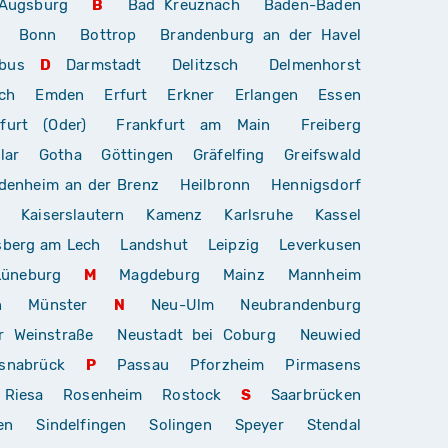
Augsburg
B
Bad Kreuznach
Baden-Baden
Bonn
Bottrop
Brandenburg an der Havel
bus
D
Darmstadt
Delitzsch
Delmenhorst
ch
Emden
Erfurt
Erkner
Erlangen
Essen
furt (Oder)
Frankfurt am Main
Freiberg
lar
Gotha
Göttingen
Gräfelfing
Greifswald
denheim an der Brenz
Heilbronn
Hennigsdorf
Kaiserslautern
Kamenz
Karlsruhe
Kassel
sberg am Lech
Landshut
Leipzig
Leverkusen
Lüneburg
M
Magdeburg
Mainz
Mannheim
n
Münster
N
Neu-Ulm
Neubrandenburg
r Weinstraße
Neustadt bei Coburg
Neuwied
snabrück
P
Passau
Pforzheim
Pirmasens
Riesa
Rosenheim
Rostock
S
Saarbrücken
en
Sindelfingen
Solingen
Speyer
Stendal