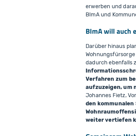
erwerben und dara
BImA und Kommunen 
BImA will auch
Darüber hinaus pl
Wohnungsfürsorge 
dadurch ebenfalls 
Informationsschr
Verfahren zum be
aufzuzeigen, um 
Johannes Fietz, Vo
den kommunalen S
Wohnraumoffensiv
weiter vertiefen 