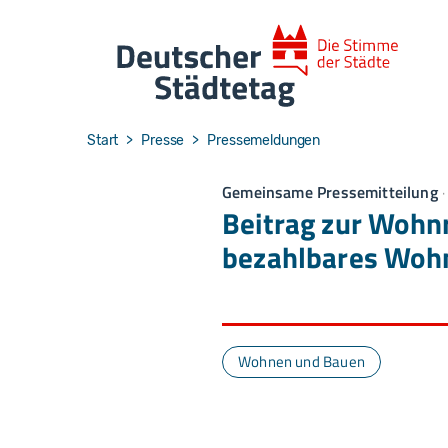
Skip to main navigation
Skip to main content
Skip to page footer
You are here:
Start
Presse
Pressemeldungen
Gemeinsame Pressemitteilung
Beitrag zur Wohn
bezahlbares Wohn
Wohnen und Bauen