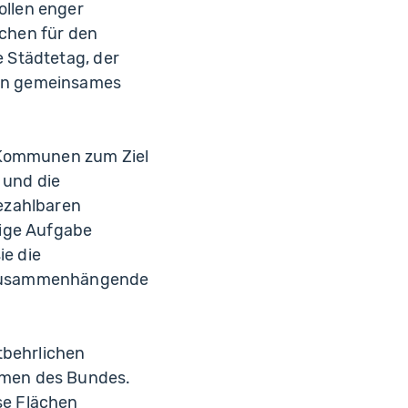
ollen enger
ächen für den
 Städtetag, der
ein gemeinsames
e Kommunen zum Ziel
 und die
ezahlbaren
tige Aufgabe
e die
t zusammenhängende
tbehrlichen
hmen des Bundes.
e Flächen