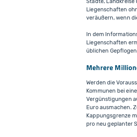
Städte, Landkreise 
Liegenschaften ohn
veräußern, wenn die
In dem Informations
Liegenschaften erm
üblichen Gepflogen
Mehrere Million
Werden die Vorausse
Kommunen bei eine
Vergünstigungen au
Euro ausmachen. Zud
Kappungsgrenze meh
pro neu geplanter 