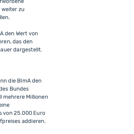
 erworbene
 weiter zu
len.
mA den Wert von
hren, das den
auer dargestellt.
kann die BImA den
 des Bundes
l mehrere Millionen
eine
s von 25.000 Euro
fpreises addieren.