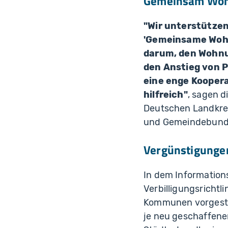
Gemeinsam Wohn
"Wir unterstütze
'Gemeinsame Wohn
darum, den Wohnu
den Anstieg von P
eine enge Kooper
hilfreich"
, sagen 
Deutschen Landkrei
und Gemeindebunde
Vergünstigungen
In dem Information
Verbilligungsricht
Kommunen vorgestel
je neu geschaffene