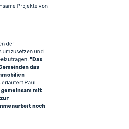
nsame Projekte von
en der
es umzusetzen und
beizutragen.
"Das
 Gemeinden das
mmobilien
, erläutert Paul
ir gemeinsam mit
 zur
ammenarbeit noch