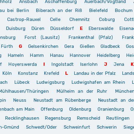
hholz
Ansbach
Aschaffenburg
Auerbach/Vogtland
au bei Berlin
Biberach an der Riß
Bielefeld
Bochum
Castrop-Rauxel
Celle
Chemnitz
Coburg
Cott
Duisburg
Düren
Düsseldorf
E
Eberswalde
Eisena
ensburg
Forst (Lausitz)
Frankenthal (Pfalz)
Frank
Fürth
G
Gelsenkirchen
Gera
Gießen
Gladbeck
Gos
g
Hameln
Hamm
Hanau
Hannover
Heidelberg
Hei
f
Hoyerswerda
I
Ingolstadt
Iserlohn
J
Jena
K
Köln
Konstanz
Krefeld
L
Landau in der Pfalz
Land
rach
Lübeck
Ludwigsburg
Ludwigshafen am Rhein
Mühlhausen/Thüringen
Mülheim an der Ruhr
Münche
pin
Neuss
Neustadt am Rübenberge
Neustadt an de
enbach am Main
Offenburg
Oldenburg
Oranienburg
O
Recklinghausen
Regensburg
Remscheid
Reutlingen
ch-Gmünd
Schwedt/Oder
Schweinfurt
Schwerin
Sieg