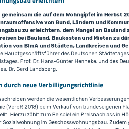
ungsbau erleichtern
n gemeinsam die auf dem Wohngipfel im Herbst 2
raumoffensive von Bund, Ländern und Kommune
ngsbau zu erleichtern, dem Mangel an Bauland 
reisen bei Bauland, Baukosten und Mieten zu dä
ation von BImA und Städten, Landkreisen und G
die Hauptgeschäftsführer des Deutschen Städtetages
stages, Prof. Dr. Hans-Günter Henneke, und des De
s, Dr. Gerd Landsberg.
 durch neue Verbilligungsrichtlinie
sschreiben werden die wesentlichen Verbesserunge
linie (VerbR 2018) beim Verkauf von bundeseigenen F
lt. Hierzu zählt zum Beispiel ein Preisnachlass in H
r Sozialwohnung im Geschosswohnungsbau. Zudem gi