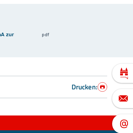
mA zur
pdf
Drucken:
Drucken