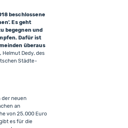
018 beschlossene
n'. Es geht
zu begegnen und
mpfen. Dafür ist
emeinden überaus
, Helmut Dedy, des
utschen Städte-
n der neuen
lächen an
öhe von 25.000 Euro
bt es für die