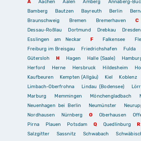
A
Aachen
Aalen
Amberg
Annaberg-Buc
Bamberg
Bautzen
Bayreuth
Berlin
Bern
Braunschweig
Bremen
Bremerhaven
C
Dessau-Roßlau
Dortmund
Drebkau
Dresden
Esslingen am Neckar
F
Falkensee
Fl
Freiburg im Breisgau
Friedrichshafen
Fulda
Gütersloh
H
Hagen
Halle (Saale)
Hambur
Herford
Herne
Hersbruck
Hildesheim
Ho
Kaufbeuren
Kempten (Allgäu)
Kiel
Koblenz
Limbach-Oberfrohna
Lindau (Bodensee)
Lör
Marburg
Memmingen
Mönchengladbach
Neuenhagen bei Berlin
Neumünster
Neurup
Nordhausen
Nürnberg
O
Oberhausen
Off
Pirna
Plauen
Potsdam
Q
Quedlinburg
R
Salzgitter
Sassnitz
Schwabach
Schwäbis