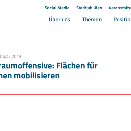
Social Media
Stadtjubiläen
Veranstalt
(current)
(current)
Über uns
Themen
Positi
06.02.2019
raumoffensive: Flächen für
en mobilisieren