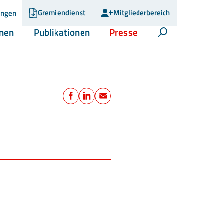
Gremiendienst
Mitgliederbereich
ungen
(current)
(current)
(current)
onen
Publikationen
Presse
Suche öffnen
Teilen
Facebook
LinkedIn
E-Mail