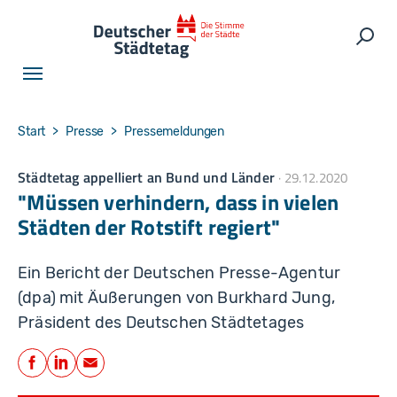
Skip to main navigation
Skip to main content
Skip to page footer
Such
You are here:
Start
Presse
Pressemeldungen
Städtetag appelliert an Bund und Länder
29.12.2020
"Müssen verhindern, dass in vielen
Städten der Rotstift regiert"
Ein Bericht der Deutschen Presse-Agentur
(dpa) mit Äußerungen von Burkhard Jung,
Präsident des Deutschen Städtetages
Teilen
Facebook
LinkedIn
E-Mail