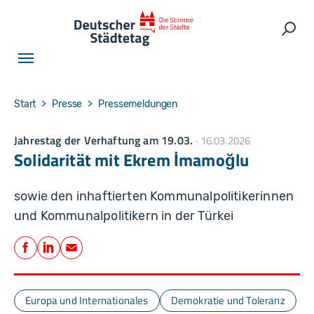
Skip to main navigation
Skip to main content
Skip to page footer
Such
You are here:
Start
Presse
Pressemeldungen
Jahrestag der Verhaftung am 19.03.
16.03.2026
Solidarität mit Ekrem İmamoğlu
sowie den inhaftierten Kommunalpolitikerinnen
und Kommunalpolitikern in der Türkei
Teilen
Facebook
LinkedIn
E-Mail
Europa und Internationales
Demokratie und Toleranz