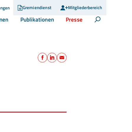
Gremiendienst
Mitgliederbereich
ungen
(current)
(current)
(current)
onen
Publikationen
Presse
Suche öffnen
Teilen
Facebook
LinkedIn
E-Mail