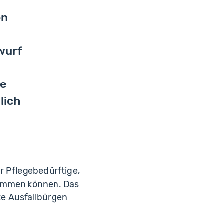
en
wurf
ie
lich
r Pflegebedürftige,
kommen können. Das
te Ausfallbürgen