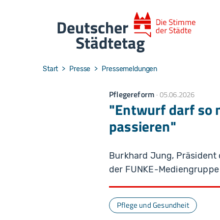
Skip to main navigation
Skip to main content
Skip to page footer
You are here:
Start
Presse
Pressemeldungen
Pflegereform
05.06.2026
"Entwurf darf so
passieren"
Burkhard Jung, Präsident
der FUNKE-Mediengruppe
Pflege und Gesundheit