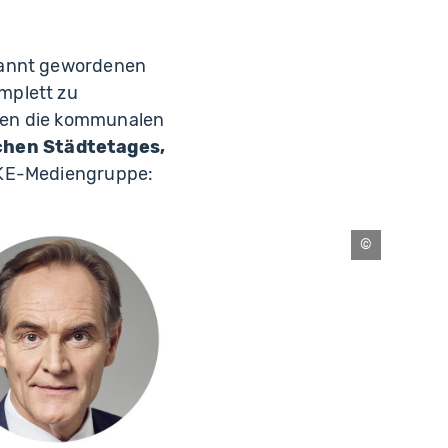
ekannt gewordenen
mplett zu
nen die kommunalen
chen Städtetages,
NKE-Mediengruppe:
Michael
Bader