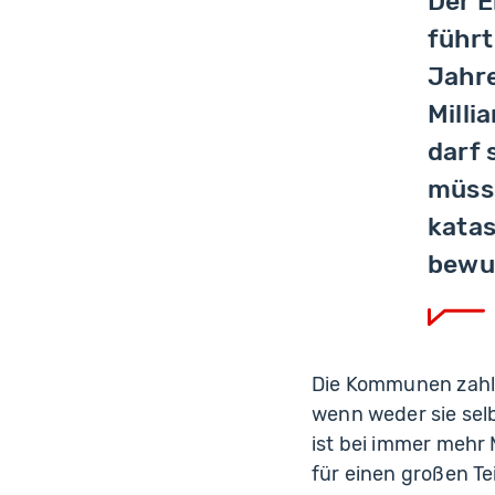
Der E
führt
Jahre
Milli
darf 
müsse
katas
bewus
Die Kommunen zahlen
wenn weder sie sel
ist bei immer mehr
für einen großen Te