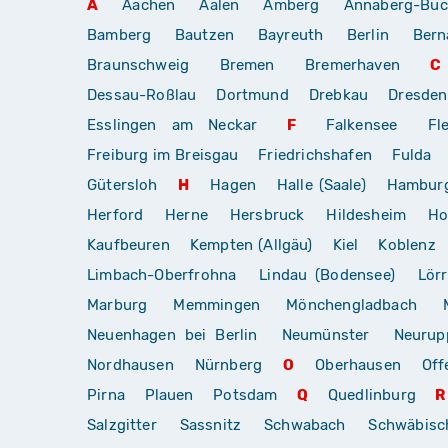
A
Aachen
Aalen
Amberg
Annaberg-Buc
Bamberg
Bautzen
Bayreuth
Berlin
Bern
Braunschweig
Bremen
Bremerhaven
C
Dessau-Roßlau
Dortmund
Drebkau
Dresden
Esslingen am Neckar
F
Falkensee
Fl
Freiburg im Breisgau
Friedrichshafen
Fulda
Gütersloh
H
Hagen
Halle (Saale)
Hambur
Herford
Herne
Hersbruck
Hildesheim
Ho
Kaufbeuren
Kempten (Allgäu)
Kiel
Koblenz
Limbach-Oberfrohna
Lindau (Bodensee)
Lör
Marburg
Memmingen
Mönchengladbach
Neuenhagen bei Berlin
Neumünster
Neurup
Nordhausen
Nürnberg
O
Oberhausen
Off
Pirna
Plauen
Potsdam
Q
Quedlinburg
R
Salzgitter
Sassnitz
Schwabach
Schwäbis