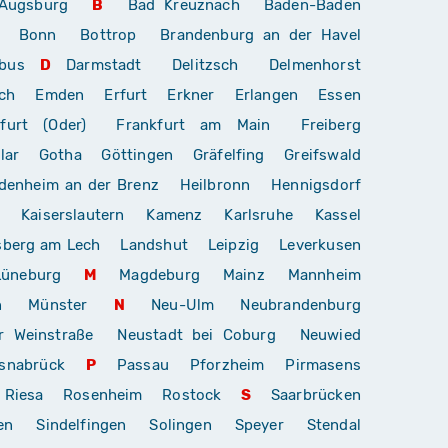
Augsburg
B
Bad Kreuznach
Baden-Baden
Bonn
Bottrop
Brandenburg an der Havel
bus
D
Darmstadt
Delitzsch
Delmenhorst
ch
Emden
Erfurt
Erkner
Erlangen
Essen
furt (Oder)
Frankfurt am Main
Freiberg
lar
Gotha
Göttingen
Gräfelfing
Greifswald
denheim an der Brenz
Heilbronn
Hennigsdorf
Kaiserslautern
Kamenz
Karlsruhe
Kassel
sberg am Lech
Landshut
Leipzig
Leverkusen
Lüneburg
M
Magdeburg
Mainz
Mannheim
n
Münster
N
Neu-Ulm
Neubrandenburg
r Weinstraße
Neustadt bei Coburg
Neuwied
snabrück
P
Passau
Pforzheim
Pirmasens
Riesa
Rosenheim
Rostock
S
Saarbrücken
en
Sindelfingen
Solingen
Speyer
Stendal