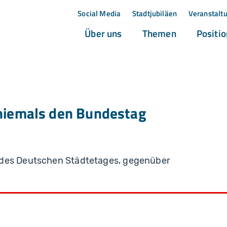
Social Media
Stadtjubiläen
Veranstalt
(current)
(current)
Über uns
Themen
Positi
 niemals den Bundestag
 des Deutschen Städtetages, gegenüber