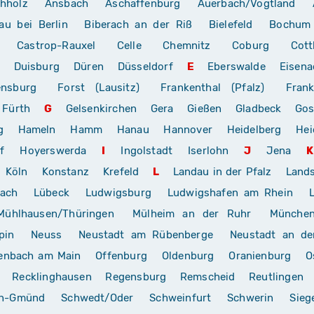
hholz
Ansbach
Aschaffenburg
Auerbach/Vogtland
au bei Berlin
Biberach an der Riß
Bielefeld
Bochum
Castrop-Rauxel
Celle
Chemnitz
Coburg
Cott
Duisburg
Düren
Düsseldorf
E
Eberswalde
Eisena
ensburg
Forst (Lausitz)
Frankenthal (Pfalz)
Frank
Fürth
G
Gelsenkirchen
Gera
Gießen
Gladbeck
Gos
g
Hameln
Hamm
Hanau
Hannover
Heidelberg
Hei
f
Hoyerswerda
I
Ingolstadt
Iserlohn
J
Jena
K
Köln
Konstanz
Krefeld
L
Landau in der Pfalz
Land
rach
Lübeck
Ludwigsburg
Ludwigshafen am Rhein
Mühlhausen/Thüringen
Mülheim an der Ruhr
Münche
pin
Neuss
Neustadt am Rübenberge
Neustadt an de
enbach am Main
Offenburg
Oldenburg
Oranienburg
O
Recklinghausen
Regensburg
Remscheid
Reutlingen
ch-Gmünd
Schwedt/Oder
Schweinfurt
Schwerin
Sieg