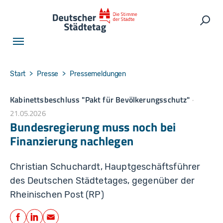
Skip to main navigation
Skip to main content
Skip to page footer
Such
You are here:
Start
Presse
Pressemeldungen
Kabinettsbeschluss "Pakt für Bevölkerungsschutz"
21.05.2026
Bundesregierung muss noch bei
Finanzierung nachlegen
Christian Schuchardt, Hauptgeschäftsführer
des Deutschen Städtetages, gegenüber der
Rheinischen Post (RP)
Teilen
Facebook
LinkedIn
E-Mail