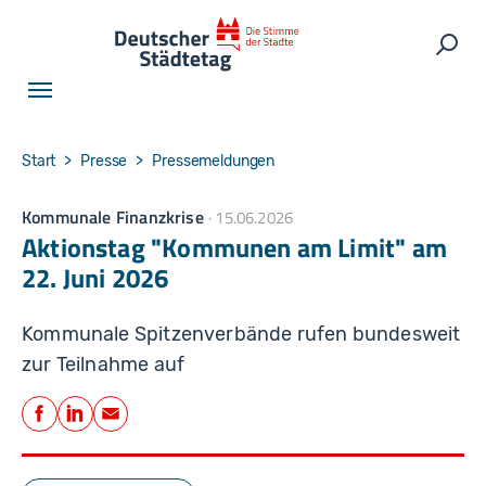
Skip to main navigation
Skip to main content
Skip to page footer
Such
You are here:
Start
Presse
Pressemeldungen
Kommunale Finanzkrise
15.06.2026
Aktionstag "Kommunen am Limit" am
22. Juni 2026
Kommunale Spitzenverbände rufen bundesweit
zur Teilnahme auf
Teilen
Facebook
LinkedIn
E-Mail