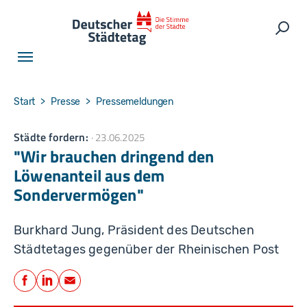
Skip to main navigation
Skip to main content
Skip to page footer
Such
You are here:
Start
Presse
Pressemeldungen
Städte fordern:
23.06.2025
"Wir brauchen dringend den
Löwenanteil aus dem
Sondervermögen"
Burkhard Jung, Präsident des Deutschen
Städtetages gegenüber der Rheinischen Post
Teilen
Facebook
LinkedIn
E-Mail