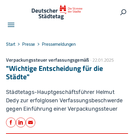
Skip to main navigation
Skip to main content
Skip to page footer
Such
You are here:
Start
Presse
Pressemeldungen
Verpackungssteuer verfassungsgemäß
22.01.2025
"Wichtige Entscheidung für die
Städte"
Städtetags-Hauptgeschäftsführer Helmut
Dedy zur erfolglosen Verfassungsbeschwerde
gegen Einführung einer Verpackungssteuer
Teilen
Facebook
LinkedIn
E-Mail