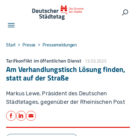
Skip to main navigation
Skip to main content
Skip to page footer
Such
You are here:
Start
Presse
Pressemeldungen
Tarifkonflikt im öffentlichen Dienst
13.03.2025
Am Verhandlungstisch Lösung finden,
statt auf der Straße
Markus Lewe, Präsident des Deutschen
Städtetages, gegenüber der Rheinischen Post
Teilen
Facebook
LinkedIn
E-Mail