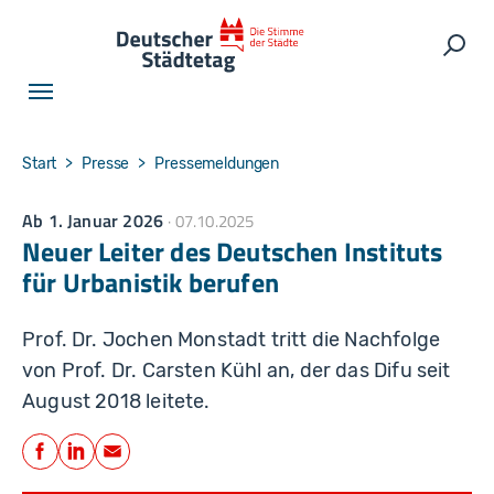
Skip to main navigation
Skip to main content
Skip to page footer
Such
You are here:
Start
Presse
Pressemeldungen
Ab 1. Januar 2026
07.10.2025
Neuer Leiter des Deutschen Instituts
für Urbanistik berufen
Prof. Dr. Jochen Monstadt tritt die Nachfolge
von Prof. Dr. Carsten Kühl an, der das Difu seit
August 2018 leitete.
Teilen
Facebook
LinkedIn
E-Mail