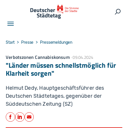
Skip to main navigation
Skip to main content
Skip to page footer
Such
You are here:
Start
Presse
Pressemeldungen
Verbotszonen Cannabiskonsum
09.04.2024
"Länder müssen schnellstmöglich für
Klarheit sorgen"
Helmut Dedy, Hauptgeschäftsführer des
Deutschen Städtetages, gegenüber der
Süddeutschen Zeitung (SZ)
Teilen
Facebook
LinkedIn
E-Mail