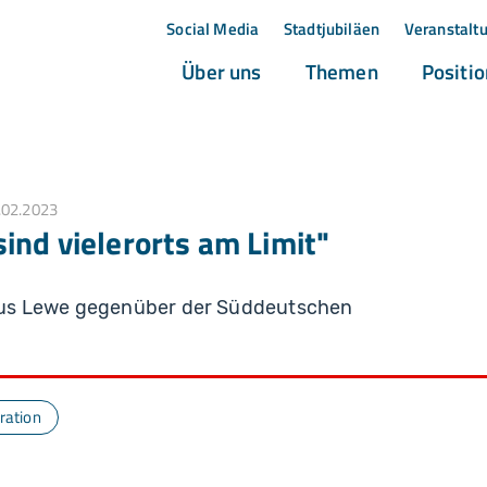
Social Media
Stadtjubiläen
Veranstalt
(current)
(current)
Über uns
Themen
Positi
.02.2023
ind vielerorts am Limit"
kus Lewe gegenüber der Süddeutschen
ration