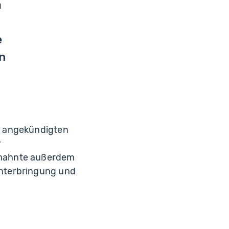
m
e
n
r angekündigten
r
 mahnte außerdem
Unterbringung und