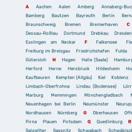
A
Aachen
Aalen
Amberg
Annaberg-Buc
Bamberg
Bautzen
Bayreuth
Berlin
Bern
Braunschweig
Bremen
Bremerhaven
C
Dessau-Roßlau
Dortmund
Drebkau
Dresden
Esslingen am Neckar
F
Falkensee
Fl
Freiburg im Breisgau
Friedrichshafen
Fulda
Gütersloh
H
Hagen
Halle (Saale)
Hambur
Herford
Herne
Hersbruck
Hildesheim
Ho
Kaufbeuren
Kempten (Allgäu)
Kiel
Koblenz
Limbach-Oberfrohna
Lindau (Bodensee)
Lör
Marburg
Memmingen
Mönchengladbach
Neuenhagen bei Berlin
Neumünster
Neurup
Nordhausen
Nürnberg
O
Oberhausen
Off
Pirna
Plauen
Potsdam
Q
Quedlinburg
R
Salzgitter
Sassnitz
Schwabach
Schwäbis