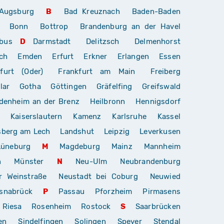
Augsburg
B
Bad Kreuznach
Baden-Baden
Bonn
Bottrop
Brandenburg an der Havel
bus
D
Darmstadt
Delitzsch
Delmenhorst
ch
Emden
Erfurt
Erkner
Erlangen
Essen
furt (Oder)
Frankfurt am Main
Freiberg
lar
Gotha
Göttingen
Gräfelfing
Greifswald
denheim an der Brenz
Heilbronn
Hennigsdorf
Kaiserslautern
Kamenz
Karlsruhe
Kassel
sberg am Lech
Landshut
Leipzig
Leverkusen
Lüneburg
M
Magdeburg
Mainz
Mannheim
n
Münster
N
Neu-Ulm
Neubrandenburg
r Weinstraße
Neustadt bei Coburg
Neuwied
snabrück
P
Passau
Pforzheim
Pirmasens
Riesa
Rosenheim
Rostock
S
Saarbrücken
en
Sindelfingen
Solingen
Speyer
Stendal