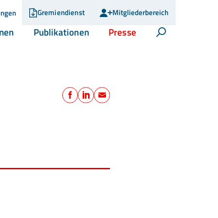
Gremiendienst
Mitgliederbereich
ungen
(current)
(current)
(current)
onen
Publikationen
Presse
Suche öffnen
Teilen
Facebook
LinkedIn
E-Mail