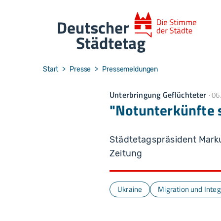
Skip to main navigation
Skip to main content
Skip to page footer
You are here:
Start
Presse
Pressemeldungen
Unterbringung Geflüchteter
06
"Notunterkünfte s
Städtetagspräsident Mar
Zeitung
Ukraine
Migration und Integ