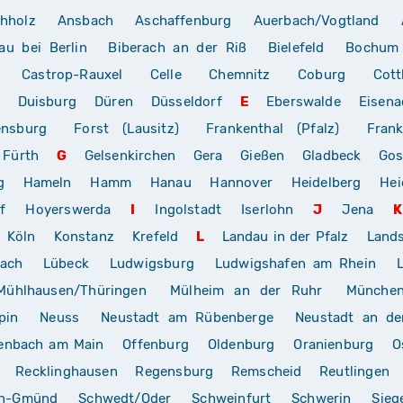
hholz
Ansbach
Aschaffenburg
Auerbach/Vogtland
au bei Berlin
Biberach an der Riß
Bielefeld
Bochum
Castrop-Rauxel
Celle
Chemnitz
Coburg
Cott
Duisburg
Düren
Düsseldorf
E
Eberswalde
Eisena
ensburg
Forst (Lausitz)
Frankenthal (Pfalz)
Frank
Fürth
G
Gelsenkirchen
Gera
Gießen
Gladbeck
Gos
g
Hameln
Hamm
Hanau
Hannover
Heidelberg
Hei
f
Hoyerswerda
I
Ingolstadt
Iserlohn
J
Jena
K
Köln
Konstanz
Krefeld
L
Landau in der Pfalz
Land
rach
Lübeck
Ludwigsburg
Ludwigshafen am Rhein
Mühlhausen/Thüringen
Mülheim an der Ruhr
Münche
pin
Neuss
Neustadt am Rübenberge
Neustadt an de
enbach am Main
Offenburg
Oldenburg
Oranienburg
O
Recklinghausen
Regensburg
Remscheid
Reutlingen
ch-Gmünd
Schwedt/Oder
Schweinfurt
Schwerin
Sieg