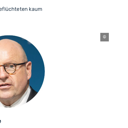
Geflüchteten kaum
Paul-
Philipp
Braun
e