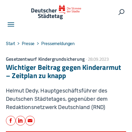
Skip to main navigation
Skip to main content
Skip to page footer
Such
You are here:
Start
Presse
Pressemeldungen
Gesetzentwurf Kindergrundsicherung
28.09.2023
Wichtiger Beitrag gegen Kinderarmut
– Zeitplan zu knapp
Helmut Dedy, Hauptgeschäftsführer des
Deutschen Städtetages, gegenüber dem
Redaktionsnetzwerk Deutschland (RND)
Teilen
Facebook
LinkedIn
E-Mail