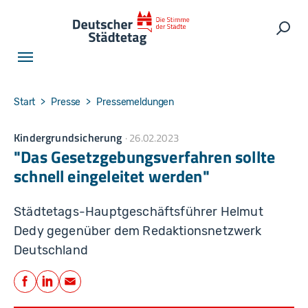
Skip to main navigation
Skip to main content
Skip to page footer
Such
You are here:
Start
Presse
Pressemeldungen
Kindergrundsicherung
26.02.2023
"Das Gesetzgebungsverfahren sollte
schnell eingeleitet werden"
Städtetags-Hauptgeschäftsführer Helmut
Dedy gegenüber dem Redaktionsnetzwerk
Deutschland
Teilen
Facebook
LinkedIn
E-Mail