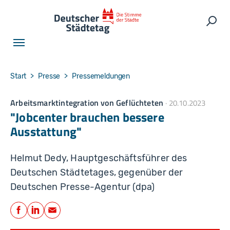
Skip to main navigation
Skip to main content
Skip to page footer
Such
You are here:
Start
Presse
Pressemeldungen
Arbeitsmarktintegration von Geflüchteten
20.10.2023
"Jobcenter brauchen bessere
Ausstattung"
Helmut Dedy, Hauptgeschäftsführer des
Deutschen Städtetages, gegenüber der
Deutschen Presse-Agentur (dpa)
Teilen
Facebook
LinkedIn
E-Mail