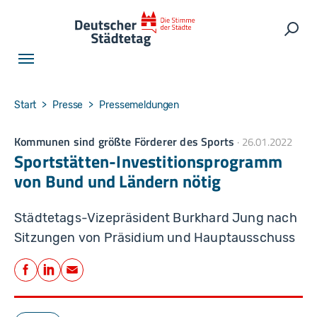
Skip to main navigation
Skip to main content
Skip to page footer
Such
You are here:
Start
Presse
Pressemeldungen
Kommunen sind größte Förderer des Sports
26.01.2022
Sportstätten-Investitionsprogramm
von Bund und Ländern nötig
Städtetags-Vizepräsident Burkhard Jung nach
Sitzungen von Präsidium und Hauptausschuss
Teilen
Facebook
LinkedIn
E-Mail