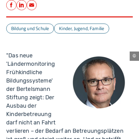
Teilen
Facebook
LinkedIn
E-Mail
Bildung und Schule
Kinder, Jugend, Familie
"Das neue
Ch
'Ländermonitoring
Frühkindliche
Bildungssysteme'
der Bertelsmann
Stiftung zeigt: Der
Ausbau der
Kinderbetreuung
darf nicht an Fahrt
verlieren – der Bedarf an Betreuungsplätzen