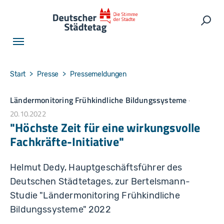
Skip to main navigation
Skip to main content
Skip to page footer
Such
You are here:
Start
Presse
Pressemeldungen
Ländermonitoring Frühkindliche Bildungssysteme
20.10.2022
"Höchste Zeit für eine wirkungsvolle
Fachkräfte-Initiative"
Helmut Dedy, Hauptgeschäftsführer des
Deutschen Städtetages, zur Bertelsmann-
Studie "Ländermonitoring Frühkindliche
Bildungssysteme" 2022