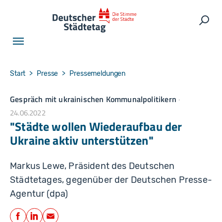
Skip to main navigation
Skip to main content
Skip to page footer
Such
You are here:
Start
Presse
Pressemeldungen
Gespräch mit ukrainischen Kommunalpolitikern
24.06.2022
"Städte wollen Wiederaufbau der
Ukraine aktiv unterstützen"
Markus Lewe, Präsident des Deutschen
Städtetages, gegenüber der Deutschen Presse-
Agentur (dpa)
Teilen
Facebook
LinkedIn
E-Mail