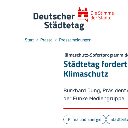
Skip to main navigation
Skip to main content
Skip to page footer
You are here:
Start
Presse
Pressemeldungen
Klimaschutz-Sofortprogramm d
Städtetag forder
Klimaschutz
Burkhard Jung, Präsident
der Funke Mediengruppe
Klima und Energie
Stadtent