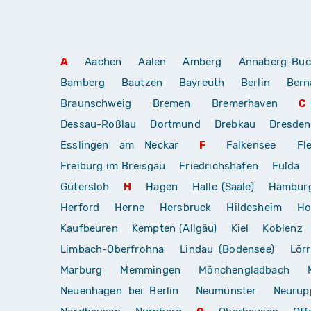
A
Aachen
Aalen
Amberg
Annaberg-Buc
Bamberg
Bautzen
Bayreuth
Berlin
Bern
Braunschweig
Bremen
Bremerhaven
C
Dessau-Roßlau
Dortmund
Drebkau
Dresden
Esslingen am Neckar
F
Falkensee
Fl
Freiburg im Breisgau
Friedrichshafen
Fulda
Gütersloh
H
Hagen
Halle (Saale)
Hambur
Herford
Herne
Hersbruck
Hildesheim
Ho
Kaufbeuren
Kempten (Allgäu)
Kiel
Koblenz
Limbach-Oberfrohna
Lindau (Bodensee)
Lör
Marburg
Memmingen
Mönchengladbach
Neuenhagen bei Berlin
Neumünster
Neurup