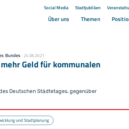
Social Media
Stadtjubiläen
Veranstalt
(current)
(current)
Über uns
Themen
Positi
es Bundes
24.06.2021
t mehr Geld für kommunalen
 des Deutschen Städtetages, gegenüber
wicklung und Stadtplanung