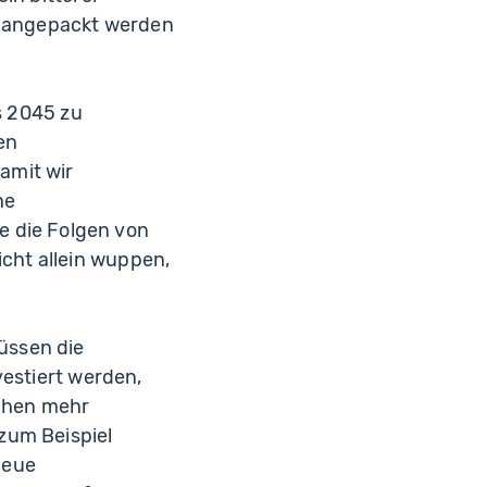
 angepackt werden
is 2045 zu
en
amit wir
he
 die Folgen von
cht allein wuppen,
üssen die
vestiert werden,
chen mehr
zum Beispiel
neue