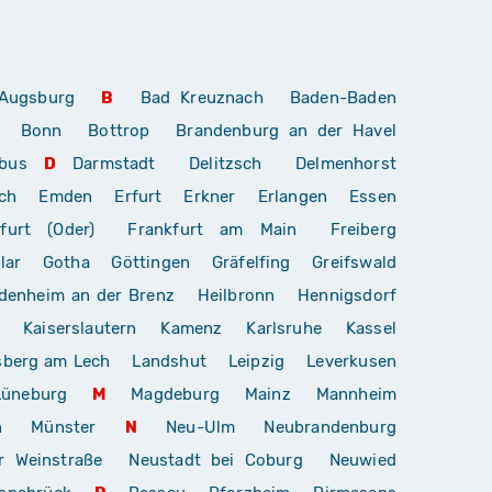
Augsburg
B
Bad Kreuznach
Baden-Baden
Bonn
Bottrop
Brandenburg an der Havel
bus
D
Darmstadt
Delitzsch
Delmenhorst
ch
Emden
Erfurt
Erkner
Erlangen
Essen
furt (Oder)
Frankfurt am Main
Freiberg
lar
Gotha
Göttingen
Gräfelfing
Greifswald
denheim an der Brenz
Heilbronn
Hennigsdorf
Kaiserslautern
Kamenz
Karlsruhe
Kassel
sberg am Lech
Landshut
Leipzig
Leverkusen
Lüneburg
M
Magdeburg
Mainz
Mannheim
n
Münster
N
Neu-Ulm
Neubrandenburg
r Weinstraße
Neustadt bei Coburg
Neuwied