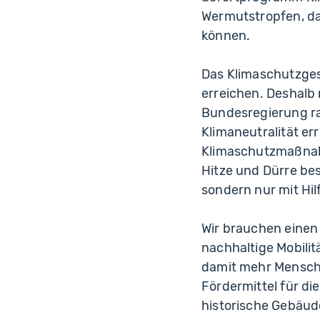
Wermutstropfen, d
können.
Das Klimaschutzgese
erreichen. Deshal
Bundesregierung ra
Klimaneutralität er
Klimaschutzmaßnah
Hitze und Dürre be
sondern nur mit Hi
Wir brauchen einen
nachhaltige Mobilit
damit mehr Mensch
Fördermittel für d
historische Gebäud