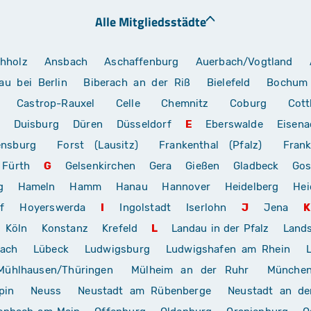
Alle Mitgliedsstädte
hholz
Ansbach
Aschaffenburg
Auerbach/Vogtland
au bei Berlin
Biberach an der Riß
Bielefeld
Bochum
Castrop-Rauxel
Celle
Chemnitz
Coburg
Cott
Duisburg
Düren
Düsseldorf
E
Eberswalde
Eisena
ensburg
Forst (Lausitz)
Frankenthal (Pfalz)
Frank
Fürth
G
Gelsenkirchen
Gera
Gießen
Gladbeck
Gos
g
Hameln
Hamm
Hanau
Hannover
Heidelberg
Hei
f
Hoyerswerda
I
Ingolstadt
Iserlohn
J
Jena
K
Köln
Konstanz
Krefeld
L
Landau in der Pfalz
Land
rach
Lübeck
Ludwigsburg
Ludwigshafen am Rhein
Mühlhausen/Thüringen
Mülheim an der Ruhr
Münche
pin
Neuss
Neustadt am Rübenberge
Neustadt an de