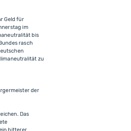
r Geld für
nnerstag im
aneutralität bis
 Bundes rasch
 Deutschen
imaneutralität zu
rgermeister der
reichen. Das
ete
in bitterer