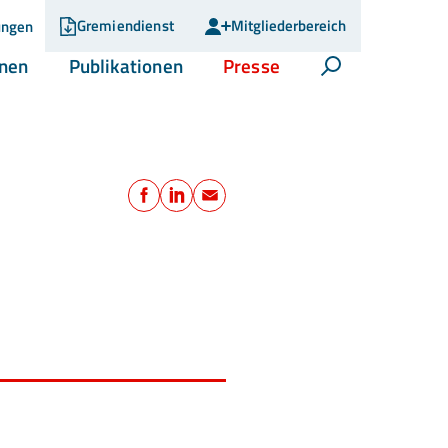
Gremiendienst
Mitgliederbereich
ungen
(current)
(current)
(current)
onen
Publikationen
Presse
Suche öffnen
Teilen
Facebook
LinkedIn
E-Mail