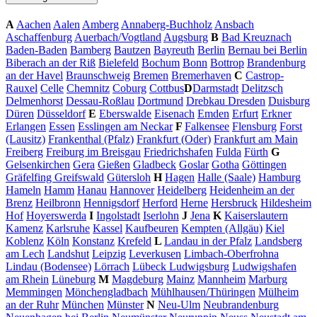
A
Aachen
Aalen
Amberg
Annaberg-Buchholz
Ansbach
Aschaffenburg
Auerbach/Vogtland
Augsburg
B
Bad Kreuznach
Baden-Baden
Bamberg
Bautzen
Bayreuth
Berlin
Bernau bei Berlin
Biberach an der Riß
Bielefeld
Bochum
Bonn
Bottrop
Brandenburg
an der Havel
Braunschweig
Bremen
Bremerhaven
C
Castrop-
Rauxel
Celle
Chemnitz
Coburg
Cottbus
D
Darmstadt
Delitzsch
Delmenhorst
Dessau-Roßlau
Dortmund
Drebkau
Dresden
Duisburg
Düren
Düsseldorf
E
Eberswalde
Eisenach
Emden
Erfurt
Erkner
Erlangen
Essen
Esslingen am Neckar
F
Falkensee
Flensburg
Forst
(Lausitz)
Frankenthal (Pfalz)
Frankfurt (Oder)
Frankfurt am Main
Freiberg
Freiburg im Breisgau
Friedrichshafen
Fulda
Fürth
G
Gelsenkirchen
Gera
Gießen
Gladbeck
Goslar
Gotha
Göttingen
Gräfelfing
Greifswald
Gütersloh
H
Hagen
Halle (Saale)
Hamburg
Hameln
Hamm
Hanau
Hannover
Heidelberg
Heidenheim an der
Brenz
Heilbronn
Hennigsdorf
Herford
Herne
Hersbruck
Hildesheim
Hof
Hoyerswerda
I
Ingolstadt
Iserlohn
J
Jena
K
Kaiserslautern
Kamenz
Karlsruhe
Kassel
Kaufbeuren
Kempten (Allgäu)
Kiel
Koblenz
Köln
Konstanz
Krefeld
L
Landau in der Pfalz
Landsberg
am Lech
Landshut
Leipzig
Leverkusen
Limbach-Oberfrohna
Lindau (Bodensee)
Lörrach
Lübeck
Ludwigsburg
Ludwigshafen
am Rhein
Lüneburg
M
Magdeburg
Mainz
Mannheim
Marburg
Memmingen
Mönchengladbach
Mühlhausen/Thüringen
Mülheim
an der Ruhr
München
Münster
N
Neu-Ulm
Neubrandenburg