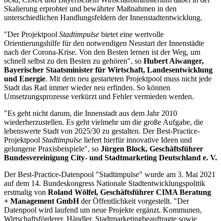
Skalierung erprobter und bewährter Maßnahmen in den
unterschiedlichen Handlungsfeldern der Innenstadtentwicklung.
"Der Projektpool
Stadtimpulse
bietet eine wertvolle
Orientierungshilfe für den notwendigen Neustart der Innenstädte
nach der Corona-Krise. Von den Besten lernen ist der Weg, um
schnell selbst zu den Besten zu gehören", so
Hubert Aiwanger,
Bayerischer Staatsminister für Wirtschaft, Landesentwicklung
und Energie
. Mit dem neu gestarteten Projektpool muss nicht jede
Stadt das Rad immer wieder neu erfinden. So können
Umsetzungsprozesse verkürzt und Fehler vermieden werden.
"Es geht nicht darum, die Innenstadt aus dem Jahr 2010
wiederherzustellen. Es geht vielmehr um die große Aufgabe, die
lebenswerte Stadt von 2025/30 zu gestalten. Der Best-Practice-
Projektpool
Stadtimpulse
liefert hierfür innovative Ideen und
gelungene Praxisbeispiele", so
Jürgen Block, Geschäftsführer
Bundesvereinigung City- und Stadtmarketing Deutschland e. V.
Der Best-Practice-Datenpool "Stadtimpulse" wurde am 3. Mai 2021
auf dem 14. Bundeskongress Nationale Stadtentwicklungspolitik
erstmalig von
Roland Wölfel, Geschäftsführer CIMA Beratung
+ Management GmbH
der Öffentlichkeit vorgestellt. "Der
Datenpool wird laufend um neue Projekte ergänzt. Kommunen,
Wirtschaftsförderer, Händler, Stadtmarketingbeauftragte sowie