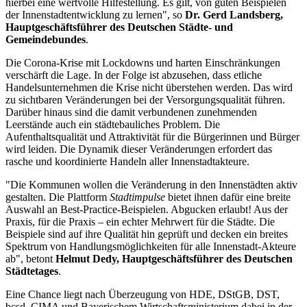
hierbei eine wertvolle Hilfestellung. Es gilt, von guten Beispielen
der Innenstadtentwicklung zu lernen", so
Dr. Gerd Landsberg,
Hauptgeschäftsführer des Deutschen Städte- und
Gemeindebundes
.
Die Corona-Krise mit Lockdowns und harten Einschränkungen
verschärft die Lage. In der Folge ist abzusehen, dass etliche
Handelsunternehmen die Krise nicht überstehen werden. Das wird
zu sichtbaren Veränderungen bei der Versorgungsqualität führen.
Darüber hinaus sind die damit verbundenen zunehmenden
Leerstände auch ein städtebauliches Problem. Die
Aufenthaltsqualität und Attraktivität für die Bürgerinnen und Bürger
wird leiden. Die Dynamik dieser Veränderungen erfordert das
rasche und koordinierte Handeln aller Innenstadtakteure.
"Die Kommunen wollen die Veränderung in den Innenstädten aktiv
gestalten. Die Plattform
Stadtimpulse
bietet ihnen dafür eine breite
Auswahl an Best-Practice-Beispielen. Abgucken erlaubt! Aus der
Praxis, für die Praxis – ein echter Mehrwert für die Städte. Die
Beispiele sind auf ihre Qualität hin geprüft und decken ein breites
Spektrum von Handlungsmöglichkeiten für alle Innenstadt-Akteure
ab", betont
Helmut Dedy, Hauptgeschäftsführer des Deutschen
Städtetages
.
Eine Chance liegt nach Überzeugung von HDE, DStGB, DST,
bcsd, CIMA und Bayerischem Wirtschaftsministerium dabei in der