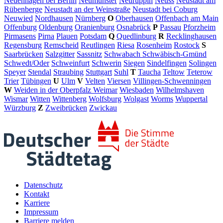
Neuenhagen bei Berlin
Neumünster
Neuruppin
Neuss
Neustadt am
Rübenberge
Neustadt an der Weinstraße
Neustadt bei Coburg
Neuwied
Nordhausen
Nürnberg
O
Oberhausen
Offenbach am Main
Offenburg
Oldenburg
Oranienburg
Osnabrück
P
Passau
Pforzheim
Pirmasens
Pirna
Plauen
Potsdam
Q
Quedlinburg
R
Recklinghausen
Regensburg
Remscheid
Reutlingen
Riesa
Rosenheim
Rostock
S
Saarbrücken
Salzgitter
Sassnitz
Schwabach
Schwäbisch-Gmünd
Schwedt/Oder
Schweinfurt
Schwerin
Siegen
Sindelfingen
Solingen
Speyer
Stendal
Straubing
Stuttgart
Suhl
T
Taucha
Teltow
Teterow
Trier
Tübingen
U
Ulm
V
Velten
Viersen
Villingen-Schwenningen
W
Weiden in der Oberpfalz
Weimar
Wiesbaden
Wilhelmshaven
Wismar
Witten
Wittenberg
Wolfsburg
Wolgast
Worms
Wuppertal
Würzburg
Z
Zweibrücken
Zwickau
Datenschutz
Kontakt
Karriere
Impressum
Barriere melden