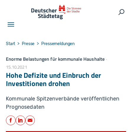
Skip to main navigation
Skip to main content
Skip to page footer
Such
You are here:
Start
Presse
Pressemeldungen
Enorme Belastungen für kommunale Haushalte
15.10.2021
Hohe Defizite und Einbruch der
Investitionen drohen
Kommunale Spitzenverbände veröffentlichen
Prognosedaten
Teilen
Facebook
LinkedIn
E-Mail