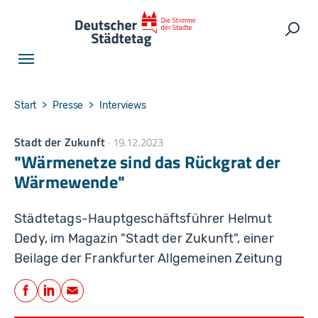
Skip to main navigation
Skip to main content
Skip to page footer
Such
You are here:
Start
Presse
Interviews
Stadt der Zukunft
19.12.2023
"Wärmenetze sind das Rückgrat der
Wärmewende"
Städtetags-Hauptgeschäftsführer Helmut
Dedy, im Magazin "Stadt der Zukunft", einer
Beilage der Frankfurter Allgemeinen Zeitung
Teilen
Facebook
LinkedIn
E-Mail