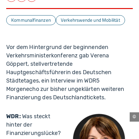
Facebook
LinkedIn
E-Mail
Kommunalfinanzen
Verkehrswende und Mobilität
Vor dem Hintergrund der beginnenden
Verkehrsministerkonferenz gab Verena
Göppert, stellvertretende
Hauptgeschäftsführerin des Deutschen
Städtetages, ein Interview im WDR5
Morgenecho zur bisher ungeklärten weiteren
Finanzierung des Deutschlandtickets.
WDR:
Was steckt
Nü
hinter der
Finanzierungslücke?