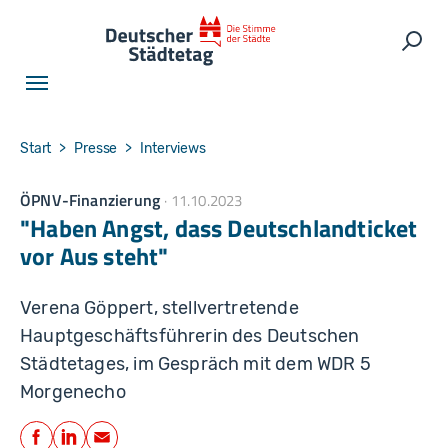
Skip to main navigation
Skip to main content
Skip to page footer
Such
You are here:
Start
Presse
Interviews
ÖPNV-Finanzierung
11.10.2023
"Haben Angst, dass Deutschlandticket
vor Aus steht"
Verena Göppert, stellvertretende
Hauptgeschäftsführerin des Deutschen
Städtetages, im Gespräch mit dem WDR 5
Morgenecho
Teilen