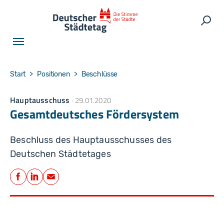
Skip to main navigation
Skip to main content
Skip to page footer
Such
You are here:
Start
Positionen
Beschlüsse
Hauptausschuss
29.01.2020
Gesamtdeutsches Fördersystem
Beschluss des Hauptausschusses des
Deutschen Städtetages
Teilen
Facebook
LinkedIn
E-Mail