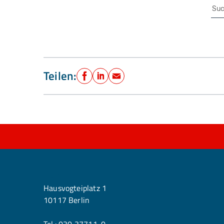
Su
Teilen:
Facebook
LinkedIn
E-Mail
Berlin
Hausvogteiplatz 1
10117 Berlin
Tel.:
030 37711-0