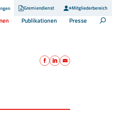
Gremiendienst
Mitgliederbereich
ungen
(current)
(current)
(current)
onen
Publikationen
Presse
Suche öffnen
Teilen
Facebook
LinkedIn
E-Mail