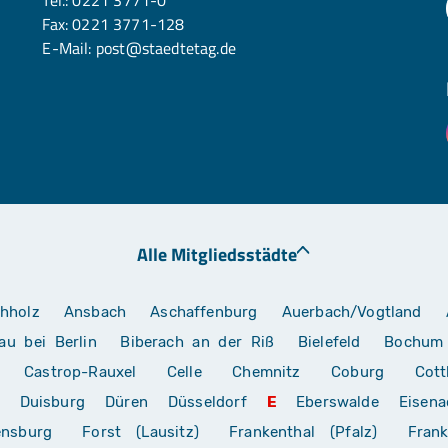
Fax: 0221 3771-128
E-Mail:
post@staedtetag.de
Alle Mitgliedsstädte
hholz
Ansbach
Aschaffenburg
Auerbach/Vogtland
au bei Berlin
Biberach an der Riß
Bielefeld
Bochum
Castrop-Rauxel
Celle
Chemnitz
Coburg
Cott
Duisburg
Düren
Düsseldorf
E
Eberswalde
Eisena
ensburg
Forst (Lausitz)
Frankenthal (Pfalz)
Frank