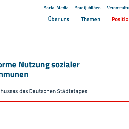
Social Media
Stadtjubiläen
Veranstalt
(current)
(current)
Über uns
Themen
Positi
rme Nutzung sozialer
ommunen
chusses des Deutschen Städtetages