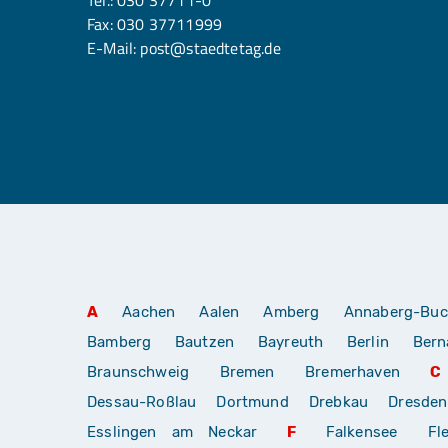
Fax: 030 37711999
E-Mail:
post@staedtetag.de
A
Aachen
Aalen
Amberg
Annaberg-Buc
Bamberg
Bautzen
Bayreuth
Berlin
Bern
Braunschweig
Bremen
Bremerhaven
C
Dessau-Roßlau
Dortmund
Drebkau
Dresden
Esslingen am Neckar
F
Falkensee
Fl