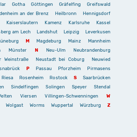
lar
Gotha
Göttingen
Gräfelfing
Greifswald
denheim an der Brenz
Heilbronn
Hennigsdorf
Kaiserslautern
Kamenz
Karlsruhe
Kassel
sberg am Lech
Landshut
Leipzig
Leverkusen
Lüneburg
M
Magdeburg
Mainz
Mannheim
n
Münster
N
Neu-Ulm
Neubrandenburg
r Weinstraße
Neustadt bei Coburg
Neuwied
snabrück
P
Passau
Pforzheim
Pirmasens
Riesa
Rosenheim
Rostock
S
Saarbrücken
en
Sindelfingen
Solingen
Speyer
Stendal
Velten
Viersen
Villingen-Schwenningen
W
Wolgast
Worms
Wuppertal
Würzburg
Z