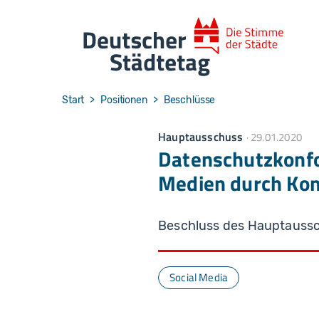
Skip to main navigation
Skip to main content
Skip to page footer
You are here:
Start
Positionen
Beschlüsse
Hauptausschuss
29.01.2020
Datenschutzkonfo
Medien durch K
Beschluss des Hauptauss
Social Media