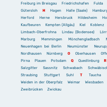
Freiburg im Breisgau
Friedrichshafen
Fulda
Gütersloh
H
Hagen
Halle (Saale)
Hambur
Herford
Herne
Hersbruck
Hildesheim
Ho
Kaufbeuren
Kempten (Allgäu)
Kiel
Koblenz
Limbach-Oberfrohna
Lindau (Bodensee)
Lör
Marburg
Memmingen
Mönchengladbach
Neuenhagen bei Berlin
Neumünster
Neurup
Nordhausen
Nürnberg
O
Oberhausen
Off
Pirna
Plauen
Potsdam
Q
Quedlinburg
R
Salzgitter
Sassnitz
Schwabach
Schwäbis
Straubing
Stuttgart
Suhl
T
Taucha
Weiden in der Oberpfalz
Weimar
Wiesbaden
Zweibrücken
Zwickau