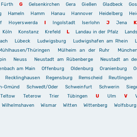
Fürth
G
Gelsenkirchen
Gera
Gießen
Gladbeck
Gos
g
Hameln
Hamm
Hanau
Hannover
Heidelberg
Hei
f
Hoyerswerda
I
Ingolstadt
Iserlohn
J
Jena
K
Köln
Konstanz
Krefeld
L
Landau in der Pfalz
Land
rach
Lübeck
Ludwigsburg
Ludwigshafen am Rhein
Mühlhausen/Thüringen
Mülheim an der Ruhr
Münche
pin
Neuss
Neustadt am Rübenberge
Neustadt an de
enbach am Main
Offenburg
Oldenburg
Oranienburg
O
Recklinghausen
Regensburg
Remscheid
Reutlingen
ch-Gmünd
Schwedt/Oder
Schweinfurt
Schwerin
Sieg
Teltow
Teterow
Trier
Tübingen
U
Ulm
V
Wilhelmshaven
Wismar
Witten
Wittenberg
Wolfsburg