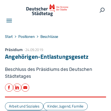
Skip to main navigation
Skip to main content
Skip to page footer
Such
You are here:
Start
Positionen
Beschlüsse
Präsidium
24.09.2019
Angehörigen-Entlastungsgesetz
Beschluss des Präsidiums des Deutschen
Städtetages
Teilen
Facebook
LinkedIn
E-Mail
Arbeit und Soziales
Kinder, Jugend, Familie