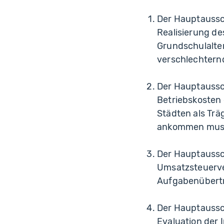
Der Hauptaussc
Realisierung d
Grundschulalter
verschlechternd
Der Hauptaussch
Betriebskosten
Städten als Trä
ankommen mus
Der Hauptaussch
Umsatzsteuerver
Aufgabenübertr
Der Hauptaussc
Evaluation der 