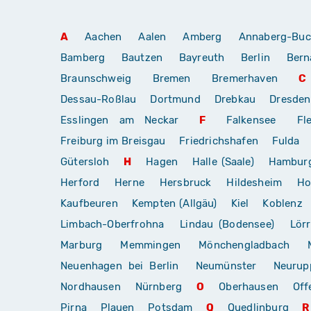
A
Aachen
Aalen
Amberg
Annaberg-Buc
Bamberg
Bautzen
Bayreuth
Berlin
Bern
Braunschweig
Bremen
Bremerhaven
C
Dessau-Roßlau
Dortmund
Drebkau
Dresden
Esslingen am Neckar
F
Falkensee
Fl
Freiburg im Breisgau
Friedrichshafen
Fulda
Gütersloh
H
Hagen
Halle (Saale)
Hambur
Herford
Herne
Hersbruck
Hildesheim
Ho
Kaufbeuren
Kempten (Allgäu)
Kiel
Koblenz
Limbach-Oberfrohna
Lindau (Bodensee)
Lör
Marburg
Memmingen
Mönchengladbach
Neuenhagen bei Berlin
Neumünster
Neurup
Nordhausen
Nürnberg
O
Oberhausen
Off
Pirna
Plauen
Potsdam
Q
Quedlinburg
R