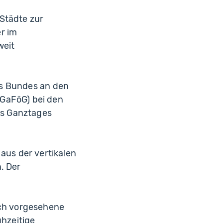
Städte zur
r im
weit
des Bundes an den
GaFöG) bei den
es Ganztages
aus der vertikalen
. Der
ich vorgesehene
ühzeitige