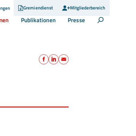
Gremiendienst
Mitgliederbereich
ungen
(current)
(current)
(current)
onen
Publikationen
Presse
Suche öffnen
Teilen
Facebook
LinkedIn
E-Mail