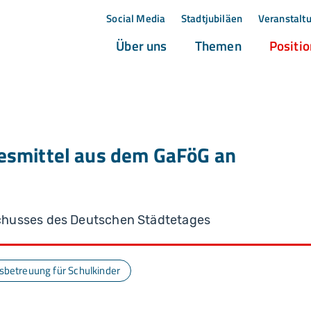
Social Media
Stadtjubiläen
Veranstalt
(current)
(current)
Über uns
Themen
Positi
esmittel aus dem GaFöG an
chusses des Deutschen Städtetages
betreuung für Schulkinder