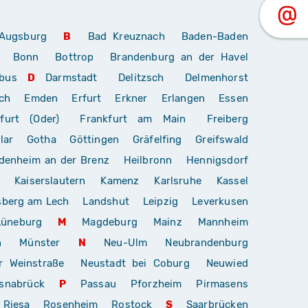
Augsburg
B
Bad Kreuznach
Baden-Baden
Bonn
Bottrop
Brandenburg an der Havel
bus
D
Darmstadt
Delitzsch
Delmenhorst
ch
Emden
Erfurt
Erkner
Erlangen
Essen
furt (Oder)
Frankfurt am Main
Freiberg
lar
Gotha
Göttingen
Gräfelfing
Greifswald
denheim an der Brenz
Heilbronn
Hennigsdorf
Kaiserslautern
Kamenz
Karlsruhe
Kassel
sberg am Lech
Landshut
Leipzig
Leverkusen
Lüneburg
M
Magdeburg
Mainz
Mannheim
n
Münster
N
Neu-Ulm
Neubrandenburg
r Weinstraße
Neustadt bei Coburg
Neuwied
snabrück
P
Passau
Pforzheim
Pirmasens
Riesa
Rosenheim
Rostock
S
Saarbrücken