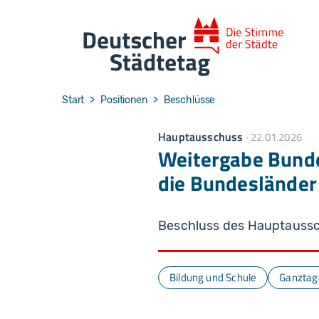
Skip to main navigation
Skip to main content
Skip to page footer
You are here:
Start
Positionen
Beschlüsse
Hauptausschuss
22.01.2026
Weitergabe Bund
die Bundesländer
Beschluss des Hauptauss
Bildung und Schule
Ganztags