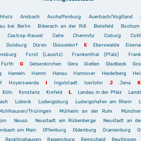
hholz
Ansbach
Aschaffenburg
Auerbach/Vogtland
au bei Berlin
Biberach an der Riß
Bielefeld
Bochum
Castrop-Rauxel
Celle
Chemnitz
Coburg
Cott
Duisburg
Düren
Düsseldorf
E
Eberswalde
Eisena
ensburg
Forst (Lausitz)
Frankenthal (Pfalz)
Frank
Fürth
G
Gelsenkirchen
Gera
Gießen
Gladbeck
Gos
g
Hameln
Hamm
Hanau
Hannover
Heidelberg
Hei
f
Hoyerswerda
I
Ingolstadt
Iserlohn
J
Jena
K
Köln
Konstanz
Krefeld
L
Landau in der Pfalz
Land
rach
Lübeck
Ludwigsburg
Ludwigshafen am Rhein
Mühlhausen/Thüringen
Mülheim an der Ruhr
Münche
pin
Neuss
Neustadt am Rübenberge
Neustadt an de
enbach am Main
Offenburg
Oldenburg
Oranienburg
O
Recklinghausen
Regensburg
Remscheid
Reutlingen