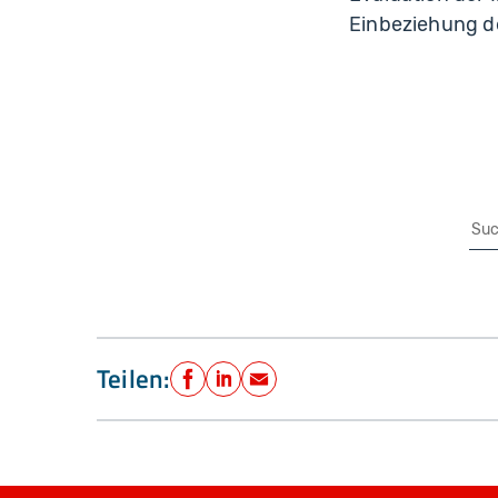
Einbeziehung de
Su
Teilen:
Facebook
LinkedIn
E-Mail