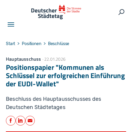
Skip to main navigation
Skip to main content
Skip to page footer
Such
You are here:
Start
Positionen
Beschlüsse
Hauptausschuss
22.01.2026
Positionspapier "Kommunen als
Schlüssel zur erfolgreichen Einführung
der EUDI-Wallet"
Beschluss des Hauptausschusses des
Deutschen Städtetages
Teilen
Facebook
LinkedIn
E-Mail