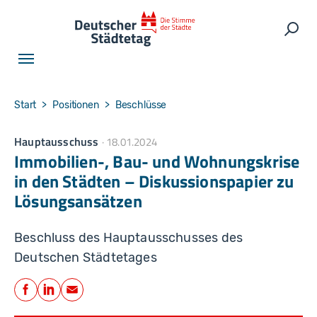
Skip to main navigation
Skip to main content
Skip to page footer
Such
You are here:
Start
Positionen
Beschlüsse
Hauptausschuss
18.01.2024
Immobilien-, Bau- und Wohnungskrise
in den Städten – Diskussionspapier zu
Lösungsansätzen
Beschluss des Hauptausschusses des
Deutschen Städtetages
Teilen
Facebook
LinkedIn
E-Mail