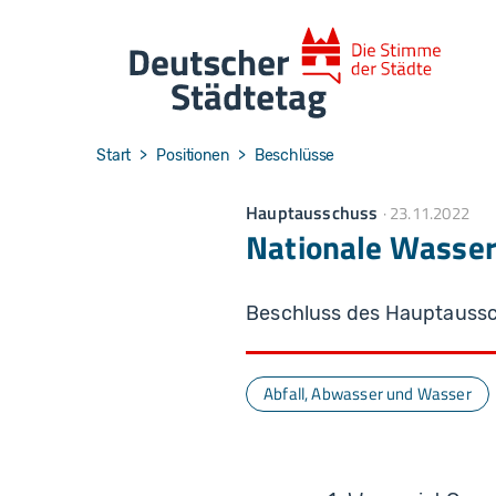
Skip to main navigation
Skip to main content
Skip to page footer
You are here:
Start
Positionen
Beschlüsse
Hauptausschuss
23.11.2022
Nationale Wasser
Beschluss des Hauptauss
Abfall, Abwasser und Wasser