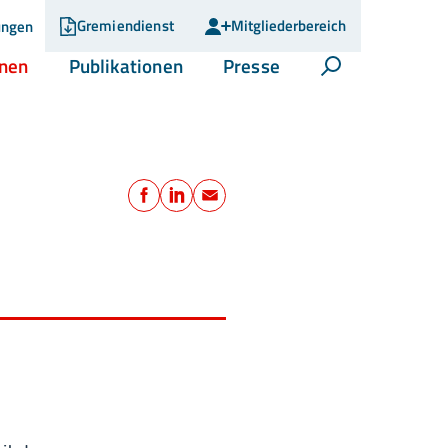
Gremiendienst
Mitgliederbereich
ungen
(current)
(current)
(current)
onen
Publikationen
Presse
Suche öffnen
Teilen
Facebook
LinkedIn
E-Mail