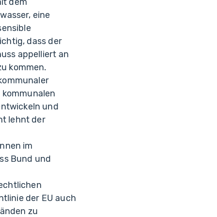
mit dem
wasser, eine
sensible
chtig, dass der
uss appelliert an
 zu kommen.
 kommunaler
ie kommunalen
entwickeln und
t lehnt der
unnen im
dass Bund und
echtlichen
tlinie der EU auch
tänden zu