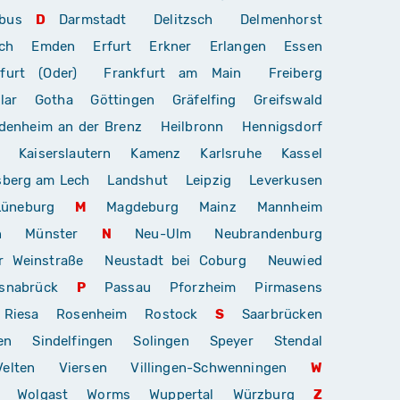
bus
D
Darmstadt
Delitzsch
Delmenhorst
ch
Emden
Erfurt
Erkner
Erlangen
Essen
furt (Oder)
Frankfurt am Main
Freiberg
lar
Gotha
Göttingen
Gräfelfing
Greifswald
denheim an der Brenz
Heilbronn
Hennigsdorf
Kaiserslautern
Kamenz
Karlsruhe
Kassel
sberg am Lech
Landshut
Leipzig
Leverkusen
Lüneburg
M
Magdeburg
Mainz
Mannheim
n
Münster
N
Neu-Ulm
Neubrandenburg
r Weinstraße
Neustadt bei Coburg
Neuwied
snabrück
P
Passau
Pforzheim
Pirmasens
Riesa
Rosenheim
Rostock
S
Saarbrücken
en
Sindelfingen
Solingen
Speyer
Stendal
Velten
Viersen
Villingen-Schwenningen
W
Wolgast
Worms
Wuppertal
Würzburg
Z