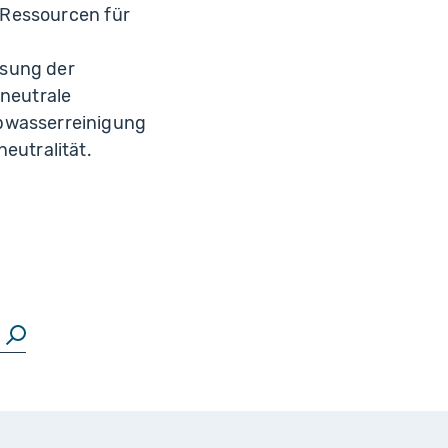
e Ressourcen für
ssung der
aneutrale
bwasserreinigung
eutralität.
Suchen