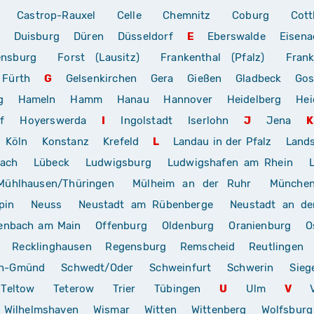
Castrop-Rauxel
Celle
Chemnitz
Coburg
Cott
Duisburg
Düren
Düsseldorf
E
Eberswalde
Eisena
ensburg
Forst (Lausitz)
Frankenthal (Pfalz)
Frank
Fürth
G
Gelsenkirchen
Gera
Gießen
Gladbeck
Gos
g
Hameln
Hamm
Hanau
Hannover
Heidelberg
Hei
f
Hoyerswerda
I
Ingolstadt
Iserlohn
J
Jena
K
Köln
Konstanz
Krefeld
L
Landau in der Pfalz
Land
rach
Lübeck
Ludwigsburg
Ludwigshafen am Rhein
Mühlhausen/Thüringen
Mülheim an der Ruhr
Münche
pin
Neuss
Neustadt am Rübenberge
Neustadt an de
enbach am Main
Offenburg
Oldenburg
Oranienburg
O
Recklinghausen
Regensburg
Remscheid
Reutlingen
ch-Gmünd
Schwedt/Oder
Schweinfurt
Schwerin
Sieg
Teltow
Teterow
Trier
Tübingen
U
Ulm
V
Wilhelmshaven
Wismar
Witten
Wittenberg
Wolfsburg