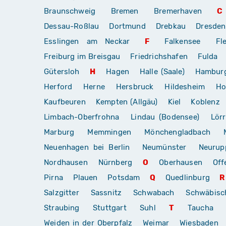
Braunschweig
Bremen
Bremerhaven
C
Dessau-Roßlau
Dortmund
Drebkau
Dresden
Esslingen am Neckar
F
Falkensee
Fl
Freiburg im Breisgau
Friedrichshafen
Fulda
Gütersloh
H
Hagen
Halle (Saale)
Hambur
Herford
Herne
Hersbruck
Hildesheim
Ho
Kaufbeuren
Kempten (Allgäu)
Kiel
Koblenz
Limbach-Oberfrohna
Lindau (Bodensee)
Lör
Marburg
Memmingen
Mönchengladbach
Neuenhagen bei Berlin
Neumünster
Neurup
Nordhausen
Nürnberg
O
Oberhausen
Off
Pirna
Plauen
Potsdam
Q
Quedlinburg
R
Salzgitter
Sassnitz
Schwabach
Schwäbis
Straubing
Stuttgart
Suhl
T
Taucha
Weiden in der Oberpfalz
Weimar
Wiesbaden