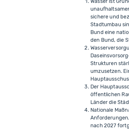
Wasser ist Grun
unaufhaltsamen
sichere und be
Stadtumbau sind
Bund eine natio
den Bund, die S
Wasserversorgu
Daseinsvorsorg
Strukturen stä
umzusetzen. Ein
Hauptausschus
Der Hauptaussc
öffentlichen Ra
Länder die Städ
Nationale Maßn
Anforderungen. 
nach 2027 fort