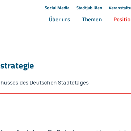
Social Media
Stadtjubiläen
Veranstalt
(current)
(current)
Über uns
Themen
Positi
strategie
chusses des Deutschen Städtetages