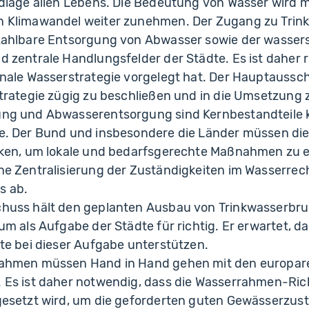
dlage allen Lebens. Die Bedeutung von Wasser wird 
 Klimawandel weiter zunehmen. Der Zugang zu Trink
zahlbare Entsorgung von Abwasser sowie der wasser
 zentrale Handlungsfelder der Städte. Es ist daher ri
nale Wasserstrategie vorgelegt hat. Der Hauptaussch
trategie zügig zu beschließen und in die Umsetzung
ng und Abwasserentsorgung sind Kernbestandteile
e. Der Bund und insbesondere die Länder müssen d
rken, um lokale und bedarfsgerechte Maßnahmen zu 
e Zentralisierung der Zuständigkeiten im Wasserrech
s ab.
huss hält den geplanten Ausbau von Trinkwasserbr
um als Aufgabe der Städte für richtig. Er erwartet, 
te bei dieser Aufgabe unterstützen.
ahmen müssen Hand in Hand gehen mit den europar
Es ist daher notwendig, dass die Wasserrahmen-Rich
gesetzt wird, um die geforderten guten Gewässerzus