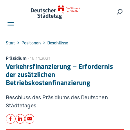
Skip to main navigation
Skip to main content
Skip to page footer
Such
You are here:
Start
Positionen
Beschlüsse
Präsidium
16.11.2021
Verkehrsfinanzierung – Erfordernis
der zusätzlichen
Betriebskostenfinanzierung
Beschluss des Präsidiums des Deutschen
Städtetages
Teilen
Facebook
LinkedIn
E-Mail