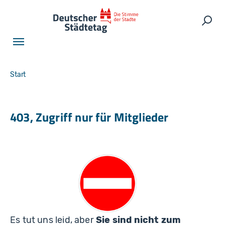
Skip to main navigation
Skip to main content
Skip to page footer
Such
You are here:
Start
403, Zugriff nur für Mitglieder
Es tut uns leid, aber
Sie sind nicht zum