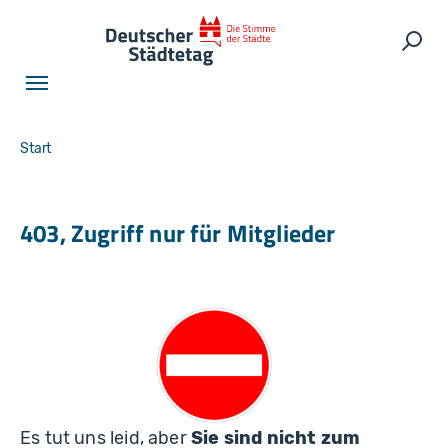
Skip to main navigation
Skip to main content
Skip to page footer
Such
You are here:
Start
403, Zugriff nur für Mitglieder
Es tut uns leid, aber
Sie sind nicht zum