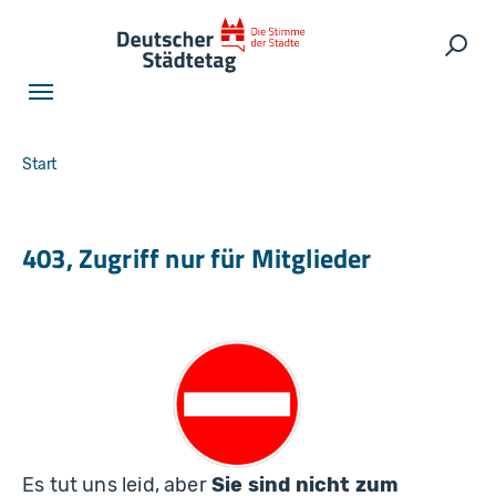
Skip to main navigation
Skip to main content
Skip to page footer
Such
You are here:
Start
403, Zugriff nur für Mitglieder
Es tut uns leid, aber
Sie sind nicht zum